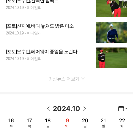
[포토]오수민,완벽한 임팩트
2024.10.19.
이데일리
[포토]신지애,버디 놓쳐도 밝은 미소
2024.10.19.
이데일리
[포토]오수민,페어웨이 중앙을 노린다
2024.10.19.
이데일리
최신뉴스 더보기
펼치기
2024
.
10
년월 선택 열기/닫기
이전 날짜
다음 날짜
16
17
18
19
20
21
22
수
목
금
토
일
월
화