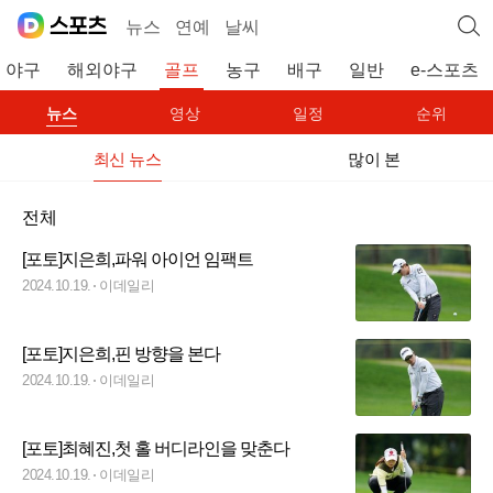
뉴스
연예
날씨
야구
해외야구
골프
농구
배구
일반
e-스포츠
뉴스
영상
일정
순위
최신 뉴스
많이 본
전체
[포토]지은희,파워 아이언 임팩트
2024.10.19.
이데일리
[포토]지은희,핀 방향을 본다
2024.10.19.
이데일리
[포토]최혜진,첫 홀 버디라인을 맞춘다
2024.10.19.
이데일리