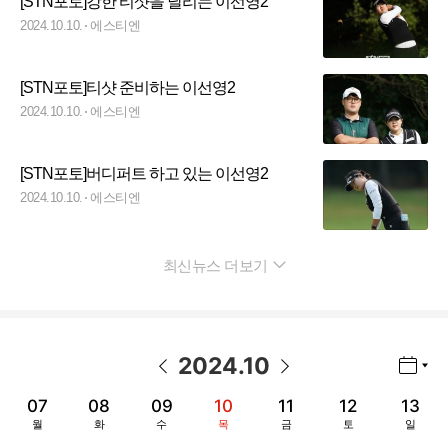
[STN포토]강한 티샷을 날리는 이선영2
2024.10.10.
에스티엔
[STN포토]티샷 준비하는 이선영2
2024.10.10.
에스티엔
[STN포토]버디퍼트 하고 있는 이선영2
2024.10.10.
에스티엔
최신뉴스 더보기
펼치기
2024
.
10
년월 선택 열기/닫기
이전 날짜
다음 날짜
07
08
09
10
11
12
13
월
화
수
목
금
토
일