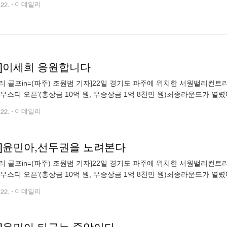
.22.
이데일리
토]이세희 응원합니다
 골프in=(파주) 조원범 기자]22일 경기도 파주에 위치한 서원밸리컨트리클럽(파7
하우스디 오픈'(총상금 10억 원, 우승상금 1억 8천만 원)최종라운드가 열
m72@edaily.co.kr)
.22.
이데일리
토]윤민아,선두권을 노려본다
 골프in=(파주) 조원범 기자]22일 경기도 파주에 위치한 서원밸리컨트리클럽(파7
하우스디 오픈'(총상금 10억 원, 우승상금 1억 8천만 원)최종라운드가 열렸
m72@edaily.co.kr)
.22.
이데일리