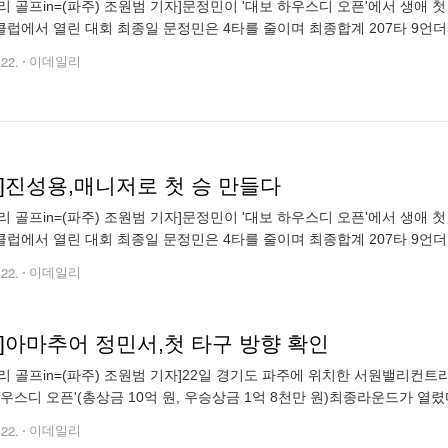
리 골프in=(파주) 조원범 기자]문정민이 '대보 하우스디 오픈'에서 생애
럽에서 열린 대회 최종일 문정민은 4타를 줄이며 최종합계 207타 9언
조원범 (wonbum72@edaily.co.kr)
.22.
이데일리
토]진성용,매니저로 첫 승 만들다
리 골프in=(파주) 조원범 기자]문정민이 '대보 하우스디 오픈'에서 생애
럽에서 열린 대회 최종일 문정민은 4타를 줄이며 최종합계 207타 9언
조원범 (wonbum72@edaily.co.kr)
.22.
이데일리
토]아마추어 정민서,첫 타구 방향 확인
 골프in=(파주) 조원범 기자]22일 경기도 파주에 위치한 서원밸리컨트리클럽(파7
하우스디 오픈'(총상금 10억 원, 우승상금 1억 8천만 원)최종라운드가 열
m72@edaily.co.kr)
.22.
이데일리