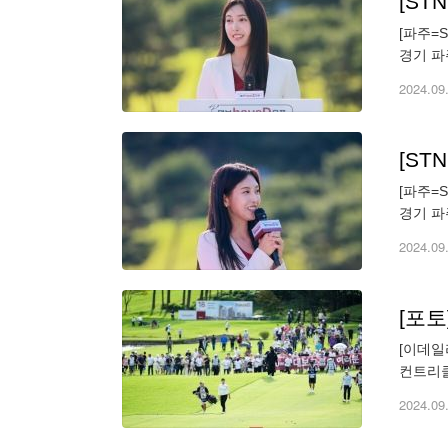
[S
[파주=
경기 파
나운서가
2024.09
[S
[파주=
경기 파
나운서가
2024.09
[포
[이데일
컨트리클
천만 원. 
2024.09