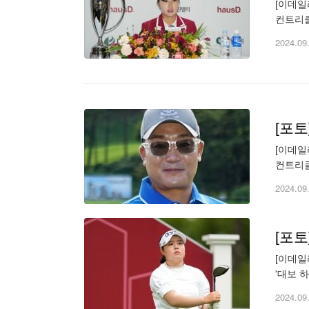
[이데일
컨트리클
천만 원. 
2024.09
[포
[이데일
컨트리클
천만 원. 
2024.09
[포
[이데일리
'대보 
(wonbu
2024.09