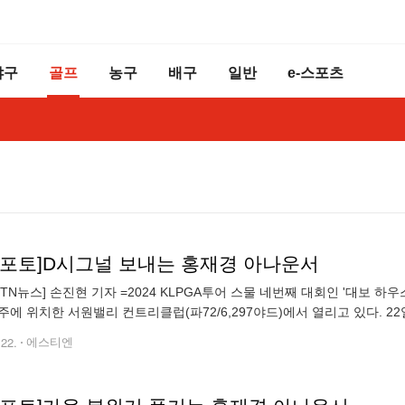
야구
골프
농구
배구
일반
e-스포츠
TN포토]D시그널 보내는 홍재경 아나운서
STN뉴스] 손진현 기자 =2024 KLPGA투어 스물 네번째 대회인 '대보 하우
주에 위치한 서원밸리 컨트리클럽(파72/6,297야드)에서 열리고 있다. 2
 18번 홀에서 진행된 시상식에서 사회를 보고 있다.
.22.
에스티엔