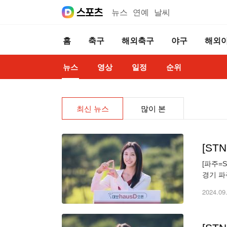
뉴스
연예
날씨
홈
축구
해외축구
야구
해외
뉴스
영상
일정
순위
최신 뉴스
많이 본
[S
[파주=
경기 파
나운서가
2024.09