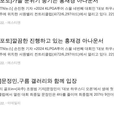
TN포토]가을 분위기 풍기는 홍재경 아나운서
STN뉴스] 손진현 기자 =2024 KLPGA투어 스물 네번째 대회인 '대보 하우
주에 위치한 서원밸리 컨트리클럽(파72/6,297야드)에서 열리고 있다. 2
 18번 홀에서 진행된 시상식에서 사회를 보고 있다.
.22.
에스티엔
TN포토]깔끔한 진행하고 있는 홍재경 아나운서
STN뉴스] 손진현 기자 =2024 KLPGA투어 스물 네번째 대회인 '대보 하우
주에 위치한 서원밸리 컨트리클럽(파72/6,297야드)에서 열리고 있다. 2
 18번 홀에서 진행된 시상식에서 에서 사회를 보고 있
.22.
에스티엔
토]문정민,구름 갤러리와 함께 입장
리 골프in=(파주) 조원범 기자]문정민이 '대보 하우스디 오픈'에서 생애
럽에서 열린 대회 최종일 문정민은 4타를 줄이며 최종합계 207타 9언
조원범 (wonbum72@edaily.co.kr)
.22.
이데일리