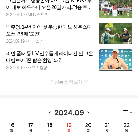
'그린콘서트 성공신화' 대보그룹, KLPGA 투
어 대보 하우스디 오픈 20일 개막.."4승 주인
공 탄생?"
2024.09.19.
MHN스포츠
박주영, 14년 차에 첫 우승한 대보 하우스디
오픈 2연패 ‘도전’
2024.09.19.
이데일리
이언 폴터 등 LIV 선수들에 라이더컵 선 그은
매킬로이 “존 람은 환영” 왜?
2024.09.19.
스포츠경향
최신뉴스 더보기
펼치기
2024
.
09
년월 선택 열기/닫기
이전 날짜
다음 날짜
16
17
18
19
20
21
22
월
화
수
목
금
토
일