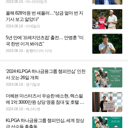
업 시작
2024.09.19.
마니아타임즈
올해 828억원 번 셰플러…“상금 얼마 번 지
기사 보고 알았다”
2024.09.19.
이데일리
5년 만에 '프레지던츠컵' 출전… 안병훈 "미
국 한번 이겨 봐야죠"
2024.09.19.
동행미디어 시대
‘2024 KLPGA 하나금융그룹 챔피언십’ 인천
서 오는 26일 개최
2024.09.19.
경기일보
더헤븐 마스터즈서 우승한 배소현, 렉스필
에 1억 3000만원 상당 명품 침대 및 호텔 침
구 전달 받아
2024.09.19.
에스티엔
KLPGA 하나금융그룹 챔피언십, 세계 정상
급 선수들 총출동