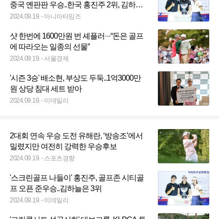
중국 옌판판 우승..한국 홍진주 2위, 김하늘 3
위 기록
2024.09.19.
마니아타임즈
샷 한번에 1600만원 번 셰플러···“돈은 골프
에 따라오는 일종의 선물”
2024.09.19.
서울경제
'시즌 3승' 배소현, 부상도 두둑..1억3000만
원 상당 침대 세트 받아
2024.09.19.
이데일리
2대회 연속 우승 도전 유해란, ‘방송조’에서
밀렸지만 여전히 강력한 우승후보
2024.09.19.
스포츠경향
'스크린골프 나들이' 홍진주, 골프존 시티골
프 오픈 준우승..김하늘은 3위
2024.09.19.
이데일리