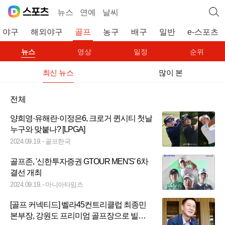
뉴스
연예
날씨
야구
해외야구
골프
농구
배구
일반
e-스포츠
뉴스
영상
일정
순위
최신 뉴스
많이 본
전체
양희영·유해란·이정은6, 크로거 퀸시티 첫날
누구와 맞붙나? [LPGA]
2024.09.19.
골프한국
골프존, '신한투자증권 GTOUR MEN'S' 6차
결선 개최
2024.09.19.
마니아타임즈
[골프 커넥티드] 벨라45컨트리클럽 최종민
본부장, 강원도 프리미엄 골프장으로 빌드