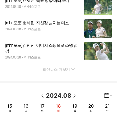
[mhn포토] 현세린, 목표 방향 바라보며
2024.08.18.
MHN스포츠
[mhn포토] 현세린, 자신감 넘치는 미소
2024.08.18.
MHN스포츠
[mhn포토] 김민선, 이미지 스윙으로 스윙 점
검
2024.08.18.
MHN스포츠
최신뉴스 더보기
펼치기
2024
.
08
년월 선택 열기/닫기
이전 날짜
다음 날짜
15
16
17
18
19
20
21
목
금
토
일
월
화
수