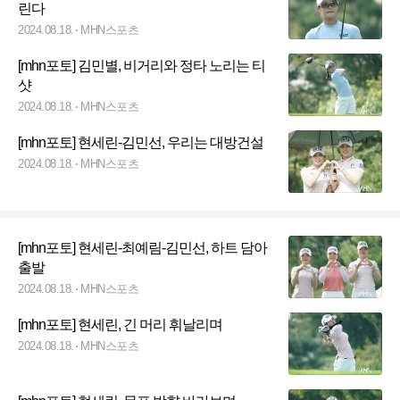
린다
2024.08.18.
MHN스포츠
[mhn포토] 김민별, 비거리와 정타 노리는 티
샷
2024.08.18.
MHN스포츠
[mhn포토] 현세린-김민선, 우리는 대방건설
2024.08.18.
MHN스포츠
[mhn포토] 현세린-최예림-김민선, 하트 담아
출발
2024.08.18.
MHN스포츠
[mhn포토] 현세린, 긴 머리 휘날리며
2024.08.18.
MHN스포츠