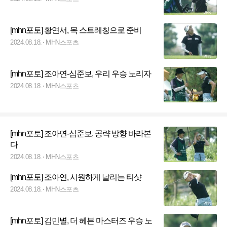
[mhn포토] 황연서, 목 스트레칭으로 준비
2024.08.18.
MHN스포츠
[mhn포토] 조아연-심준보, 우리 우승 노리자
2024.08.18.
MHN스포츠
[mhn포토] 조아연-심준보, 공략 방향 바라본
다
2024.08.18.
MHN스포츠
[mhn포토] 조아연, 시원하게 날리는 티샷
2024.08.18.
MHN스포츠
[mhn포토] 김민별, 더 헤븐 마스터즈 우승 노