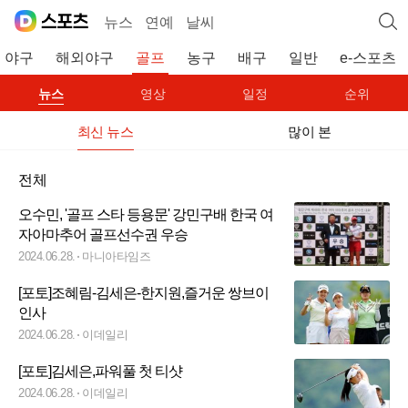
뉴스
연예
날씨
야구
해외야구
골프
농구
배구
일반
e-스포츠
뉴스
영상
일정
순위
최신 뉴스
많이 본
전체
오수민, '골프 스타 등용문' 강민구배 한국 여
자아마추어 골프선수권 우승
2024.06.28.
마니아타임즈
[포토]조혜림-김세은-한지원,즐거운 쌍브이
인사
2024.06.28.
이데일리
[포토]김세은,파워풀 첫 티샷
2024.06.28.
이데일리