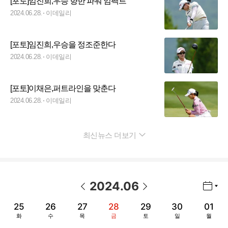
[포토]임진희,우승 향한 파워 임팩트
2024.06.28.
이데일리
[포토]임진희,우승을 정조준한다
2024.06.28.
이데일리
[포토]이채은,퍼트라인을 맞춘다
2024.06.28.
이데일리
최신뉴스 더보기
펼치기
2024
.
06
년월 선택 열기/닫기
이전 날짜
다음 날짜
25
26
27
28
29
30
01
화
수
목
금
토
일
월