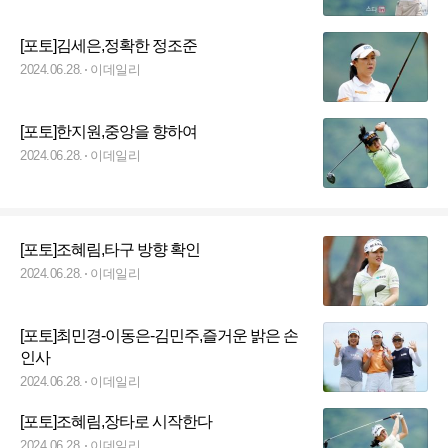
[포토]김세은,정확한 정조준
2024.06.28.
이데일리
[포토]한지원,중앙을 향하여
2024.06.28.
이데일리
[포토]조혜림,타구 방향 확인
2024.06.28.
이데일리
[포토]최민경-이동은-김민주,즐거운 밝은 손
인사
2024.06.28.
이데일리
[포토]조혜림,장타로 시작한다
2024.06.28.
이데일리