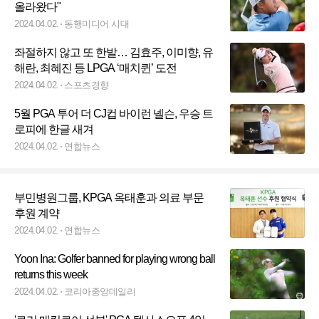
올라왔다"
2024.04.02.
동행미디어 시대
좌절하지 않고 또 한발… 김효주, 이미향, 유
해란, 최혜진 등 LPGA ‘매치퀸’ 도전
2024.04.02.
스포츠경향
5월 PGA 투어 더 CJ컵 바이런 넬슨, 우승 트
로피에 한글 새겨
2024.04.02.
연합뉴스
부민병원그룹, KPGA 옥태훈과 의료 부문
후원 계약
2024.04.02.
연합뉴스
Yoon Ina: Golfer banned for playing wrong ball
returns this week
2024.04.02.
코리아중앙데일리