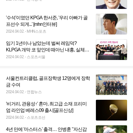
'수석'이였던 KPGA 한서준, '우리 아빠가 골
프선수 되게...' [mhn인터뷰]
2024.04.02.
MHN스포츠
임기 1년이나 남았는데 벌써 레임덕?
KLPGA 개막 코 앞인데 때아닌 내홍, 실체
는?[SS 포커스]
2024.04.02.
스포츠서울
서울컨트리클럽, 골프장학생 12명에게 장학
금 수여
2024.04.02.
연합뉴스
'비거리, 관용성↑' 혼마, 최고급 소재 프리미
엄 라인업 베레스09 출시[골프신상]
2024.04.02.
스포츠조선
4년 만에 '마스터스' 출격… 안병훈 "자신감