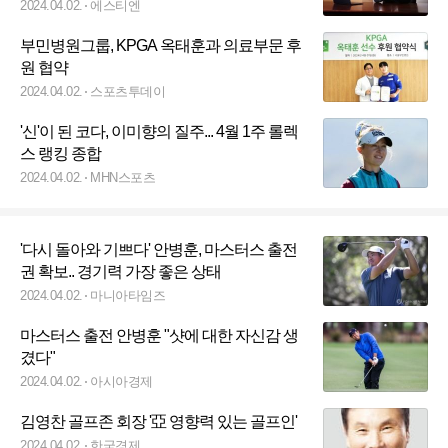
2024.04.02.
에스티엔
부민병원그룹, KPGA 옥태훈과 의료부문 후
원 협약
2024.04.02.
스포츠투데이
'신'이 된 코다, 이미향의 질주... 4월 1주 롤렉
스 랭킹 종합
2024.04.02.
MHN스포츠
'다시 돌아와 기쁘다' 안병훈, 마스터스 출전
권 확보.. 경기력 가장 좋은 상태
2024.04.02.
마니아타임즈
마스터스 출전 안병훈 "샷에 대한 자신감 생
겼다"
2024.04.02.
아시아경제
김영찬 골프존 회장 '亞 영향력 있는 골프인'
2024.04.02.
한국경제