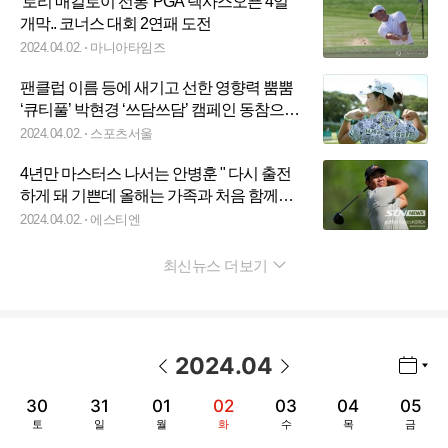
'로리 매킬로이 선봉' PGA 텍사스오픈 4일
개막.. 코너스 대회 2연패 도전
2024.04.02.
마니아타임즈
팬클럽 이름 등에 새기고 선한 영향력 뿜뿜
‘큐티풀’ 박현경 ‘쓰담쓰담’ 캠페인 동참으로
골프장 환경보호 앞장
2024.04.02.
스포츠서울
4년만 마스터스 나서는 안병훈 " 다시 출전
하게 돼 기쁜데 올해는 가족과 처음 함께해
더 특별해"
2024.04.02.
에스티엔
최신뉴스 더보기
펼치기
2024
.
04
년월 선택 열기/닫기
이전 날짜
다음 날짜
30
31
01
02
03
04
05
토
일
월
화
수
목
금