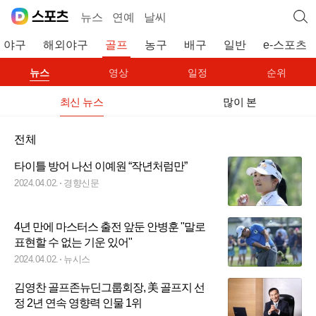
뉴스
연예
날씨
야구
해외야구
골프
농구
배구
일반
e-스포츠
뉴스
영상
일정
순위
최신 뉴스
많이 본
전체
타이틀 방어 나선 이예원 “작년처럼만”
2024.04.02.
경향신문
4년 만에 마스터스 출전 앞둔 안병훈 "말로
표현할 수 없는 기운 있어"
2024.04.02.
뉴시스
김영찬 골프존뉴딘그룹회장, 美 골프지 선
정 2년 연속 영향력 인물 1위