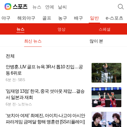
뉴스
연예
날씨
야구
해외야구
골프
농구
배구
일반
e-스포츠
뉴스
영상
스페셜
최신 뉴스
많이 본
전체
안병훈, LIV 골프 뉴욕 3R서 톱10 진입…공
동 6위로
6분 전
SBS
'임재영 13점' 한국, 중국 셧아웃 제압…결승
서 일본과 재회
6분 전
노컷뉴스
‘보치아 여제’ 최예진, 아이치-나고야 아시안
파라게임 금메달 향해 맹훈련 [SS리플레이]