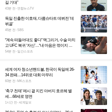
길 기대"
43분 전
연합뉴스TV
독일 진출한 이호재, 다름슈타트 데뷔전 '데
뷔골'
45분 전
SBS
“계속 떠들어대도 좋다” 맥그리거, 수술 마치
고 UFC 복귀 ‘자신’…“내 마음은 꺾이지 않
아”
54분 전
일간스포츠
세계 여자 청소년핸드볼, 한국이 독일에 26-
34 완패…14위로 대회 마무리
60분 전
MK스포츠
‘축구 천재’ 메시 곁 지킨 아버지 호르헤 별
세…68세로 영면
1시간 전
세계일보