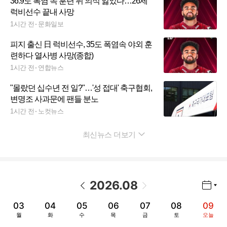
36.9도 폭염 속 훈련 뒤 의식 잃었다…26세
럭비선수 끝내 사망
1시간 전
문화일보
피지 출신 日 럭비선수, 35도 폭염속 야외 훈
련하다 열사병 사망(종합)
1시간 전
연합뉴스
"몰랐던 십수년 전 일?"…'성 접대' 축구협회,
변명조 사과문에 팬들 분노
1시간 전
노컷뉴스
최신뉴스 더보기
펼치기
2026
.
08
년월 선택 열기/닫기
이전 날짜
다음 날짜
03
04
05
06
07
08
09
월
화
수
목
금
토
오늘