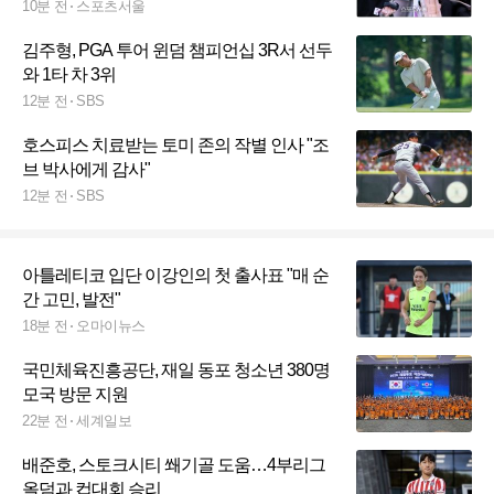
10분 전
스포츠서울
김주형, PGA 투어 윈덤 챔피언십 3R서 선두
와 1타 차 3위
12분 전
SBS
호스피스 치료받는 토미 존의 작별 인사 "조
브 박사에게 감사"
12분 전
SBS
아틀레티코 입단 이강인의 첫 출사표 "매 순
간 고민, 발전"
18분 전
오마이뉴스
국민체육진흥공단, 재일 동포 청소년 380명
모국 방문 지원
22분 전
세계일보
배준호, 스토크시티 쐐기골 도움…4부리그
올덤과 컵대회 승리