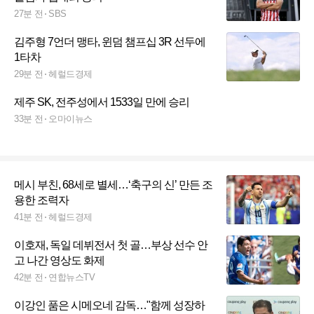
27분 전
SBS
김주형 7언더 맹타, 윈덤 챔프십 3R 선두에
1타차
29분 전
헤럴드경제
제주 SK, 전주성에서 1533일 만에 승리
33분 전
오마이뉴스
메시 부친, 68세로 별세…‘축구의 신’ 만든 조
용한 조력자
41분 전
헤럴드경제
이호재, 독일 데뷔전서 첫 골…부상 선수 안
고 나간 영상도 화제
42분 전
연합뉴스TV
이강인 품은 시메오네 감독…"함께 성장하