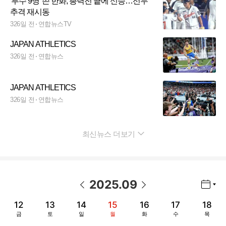
'투수 9명' 쓴 한화, 총력전 끝에 신승…선두
추격 재시동
326일 전
연합뉴스TV
JAPAN ATHLETICS
326일 전
연합뉴스
JAPAN ATHLETICS
326일 전
연합뉴스
최신뉴스 더보기
펼치기
2025
.
09
년월 선택 열기/닫기
이전 날짜
다음 날짜
12
13
14
15
16
17
18
금
토
일
월
화
수
목