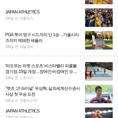
JAPAN ATHLETICS
326일 전
연합뉴스
PGA 투어 영구 시드까지 단 1승…가을시리
즈까지 제패한 셰플러
326일 전
매일경제
'떠오르는 라켓 스포츠' 비스타밸리 피클볼
경기장, 15일 개장…장애인-비장애인 모두
즐긴다
326일 전
노컷뉴스
"렛츠 고! 파이널" 우상혁, 실외세계선수권서
사상 첫 우승 도전
326일 전
연합뉴스TV
JAPAN ATHLETICS
326일 전
연합뉴스