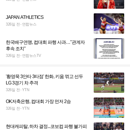
JAPAN ATHLETICS
326일 전
연합뉴스
한국배구연맹, 컵대회 파행 사과…"관계자
후속 조치"
326일 전
연합뉴스TV
'황영묵 3안타 3타점' 한화, 키움 꺾고 선두
LG 3경기 차 추격
326일 전
YTN
OK저축은행, 컵대회 가장 먼저 2승
326일 전
YTN
현대캐피탈, 하차 결정...코보컵 파행 불가피