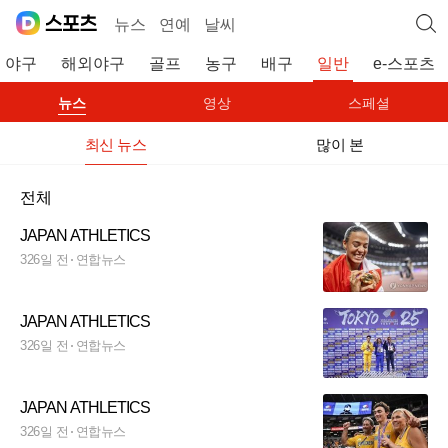
뉴스
연예
날씨
야구
해외야구
골프
농구
배구
일반
e-스포츠
뉴스
영상
스페셜
최신 뉴스
많이 본
전체
JAPAN ATHLETICS
326일 전
연합뉴스
JAPAN ATHLETICS
326일 전
연합뉴스
JAPAN ATHLETICS
326일 전
연합뉴스