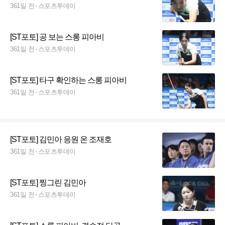
361일 전
스포츠투데이
[ST포토] 공 보는 스롱 피아비
361일 전
스포츠투데이
[ST포토] 타구 확인하는 스롱 피아비
361일 전
스포츠투데이
[ST포토] 김민아 응원 온 조재호
361일 전
스포츠투데이
[ST포토] 찡그린 김민아
361일 전
스포츠투데이