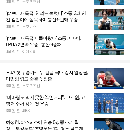
연속우승+개인 통산 9회 우승 달성
361일 전
스포츠조선
'캄보디아 특급, 천적도 눌렀다' 스롱, 2패 안
긴 김민아에 설욕하며 통산 9번째 우승
361일 전
노컷뉴스
'캄보디아 특급이 돌아왔다' 스롱 피아비,
LPBA 2연속 우승...통산 9승째
361일 전
이데일리
'PBA 첫 우승까지 두 걸음' 국내 강자 엄상필,
마민껌 꺾고 준결승 진출
361일 전
스포츠조선
“비바람도 막지 못한 21언더파”.. 고지원, 고
향 제주서 생애 첫 우승
361일 전
JIBS
허정한, 야스퍼스에 완승 8강행 조기 확
정…‘부상투혼’ 조명우는 1패[청두 월드게