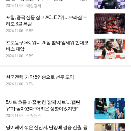
2024.11.06.
매일경제
포항, 중국 산둥 잡고 ACLE 7위…브라질 트
리오 3골 폭발
2024.11.06.
SBS
프로농구 SK, 워니 26점 활약 앞세워 현대모
비스 제압
2024.11.06.
SBS
한국전력, 개막 5연승으로 선두 도약
2024.11.06.
YTN
5세트 흐름 바꿀 뻔한 '깜짝 서브'…'캡틴
유'가 돌아왔다 "어려운 상황이었지만"
2024.11.06.
노컷뉴스
당이페이 꺾은 신진서, 난양배 결승 진출, 왕