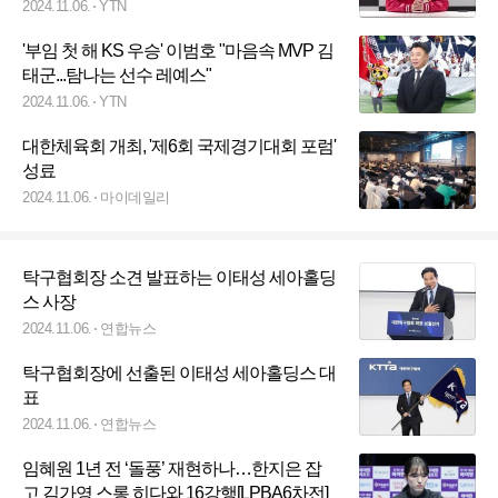
2024.11.06.
YTN
'부임 첫 해 KS 우승' 이범호 "마음속 MVP 김
태군...탐나는 선수 레예스"
2024.11.06.
YTN
대한체육회 개최, '제6회 국제경기대회 포럼'
성료
2024.11.06.
마이데일리
탁구협회장 소견 발표하는 이태성 세아홀딩
스 사장
2024.11.06.
연합뉴스
탁구협회장에 선출된 이태성 세아홀딩스 대
표
2024.11.06.
연합뉴스
임혜원 1년 전 ‘돌풍’ 재현하나…한지은 잡
고 김가영 스롱 히다와 16강행[LPBA6차전]