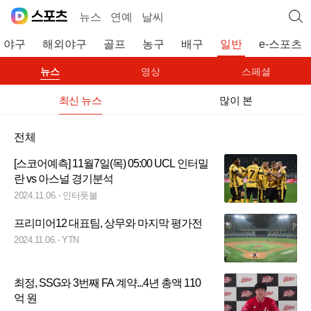
뉴스
연예
날씨
야구
해외야구
골프
농구
배구
일반
e-스포츠
뉴스
영상
스페셜
최신 뉴스
많이 본
전체
[스코어예측] 11월7일(목) 05:00 UCL 인터밀
란 vs 아스널 경기분석
2024.11.06.
인터풋볼
프리미어12 대표팀, 상무와 마지막 평가전
2024.11.06.
YTN
최정, SSG와 3번째 FA 계약...4년 총액 110
억 원