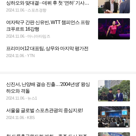
싱하오와 맞대결···데뷔 후 첫 ‘연하’ 기사와
메이저 세계대회 결승서 격돌
2024.11.06.
스포츠경향
여자탁구 간판 신유빈, WTT 챔피언스 프랑
크푸르트 16강행
2024.11.06.
마니아타임즈
프리미어12 대표팀, 상무와 마지막 평가전
2024.11.06.
YTN
신진서, 난양배 결승 진출…'2004년생' 왕싱
하오와 격돌
2024.11.06.
뉴스1
서울을 글로벌 스포츠관광의 중심지로!
2024.11.06.
KBS