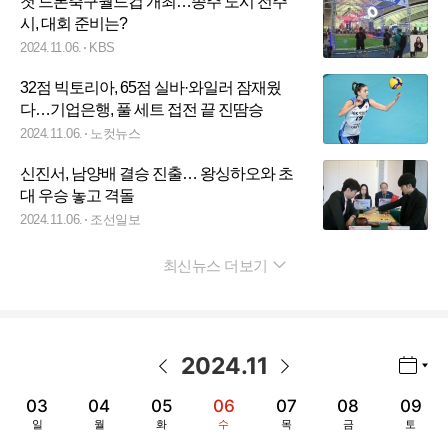
첫 드론축구월드컵 개최…종주 도시 전주
시, 대회 준비는?
2024.11.06.
KBS
32점 빅토리아, 65점 실바·와일러 잠재웠
다…기업은행, 풀 세트 접전 끝 진땀승
2024.11.06.
노컷뉴스
신진서, 남양배 결승 진출… 왕싱하오와 초
대 우승 놓고 격돌
2024.11.06.
조선일보
최신뉴스 더보기
펼치기
2024
.
11
년월 선택 열기/닫기
이전 날짜
다음 날짜
03
04
05
06
07
08
09
일
월
화
수
목
금
토