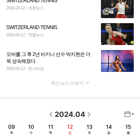
SWITZERLAND TENNIS
2024.04.12.
연합뉴스
SWITZERLAND TENNIS
2024.04.12.
연합뉴스
오버롤 그 후 2년 비키니 선수 박지현은 더
욱 성숙해졌다
2024.04.12.
몬스터짐
최신뉴스 더보기
펼치기
2024
.
04
년월 선택 열기/닫기
이전 날짜
다음 날짜
09
10
11
12
13
14
15
화
수
목
금
토
일
월