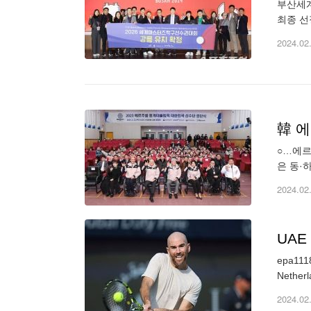
부산세계탁구선수권의 
최종 선
페인 엘
2024.02
韓 에
○…에르
은 동·
다. 이
2024.02
UAE
epa1118
Netherl
2024.02