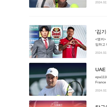
2024.02
'김기
<앵커>
임하고 
팀 김천
2024.02
UAE
epa1118
France 
2024.02