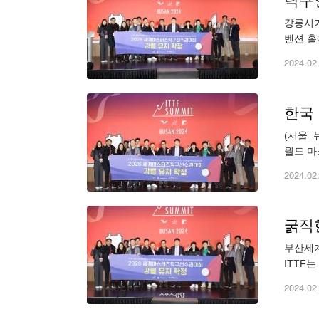
탁구인
강릉시가
벤션 홀
국으로 
2024.02
한국
(서울=
월드 마
2026
2024.02
굵직
부산세계
ITTF
챔피언십
2024.02