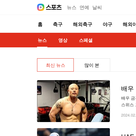
뉴스
연예
날씨
홈
축구
해외축구
야구
해외
뉴스
영상
스페셜
최신 뉴스
많이 본
배우
배우 금
스위스 
을 보여
2024.02