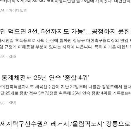
스키대회 & 제2회 SKIMO 코리아챔피언십'을 25일에 개최했다. 대한산악연
IMO 코리아챔피언십'은 대한산악스키협회에서 주최·주관하며, 후원기관으
.26.
마이데일리
음만 먹으면 3선, 5선까지도 가능”…공정하지 못한
 아시안컵 후폭풍으로 사퇴 논란에 휩싸인 정몽규 대한축구협회장의 연임 
임 규정에 이해못할 부분이 있다는 지적이 나옵니다. 특히 이기흥 대한체
할 수 있는 구조라는 지적입니다. 이준희 기자의 보도입니다. [리포트] 
.26.
KBS
 동계체전서 25년 연속 ‘종합 4위’
 전주]전북특별자치도 체육선수단이 지난 22일부터 나흘간 강원도에서 펼쳐
달 25개로 종합 점수 5백72점을 획득해 25년 연속 종합 4위를 기록했습니다. 
.26.
KBS