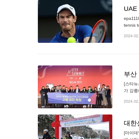
UAE
epa1118
2024.02
[스타뉴
가 강릉
ITTF
2024.02
대한
[마이데