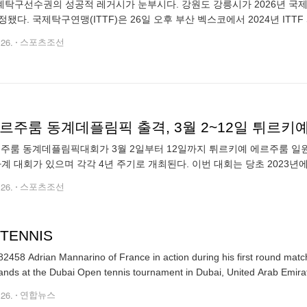
성공적 레거시가 눈부시다. 강원도 강릉시가 2026년 국제탁구연맹(ITTF) 월드 마스터스 챔피언십 개최지로
정됐다. 국제탁구연맹(ITTF)은 26일 오후 부산 벡스코에서 2024년 IT
리칸테-엘체와 뜨거운 경합을 펼쳤다. 2016
.26.
스포츠조선
르주룸 동계데플림픽 출격, 3월 2~12일 튀르키
주룸 동계데플림픽대회가 3월 2일부터 12일까지 튀르키예 에르주룸 일
하계 대회가 있으며 각각 4년 주기로 개최된다. 이번 대회는 당초 2023
번 대회에는 우리나라 선수단 총 52명(선수 18명, 경기임원 13명
.26.
스포츠조선
 TENNIS
2458 Adrian Mannarino of France in action during his first round matc
ands at the Dubai Open tennis tournament in Dubai, United Arab Emira
.26.
연합뉴스