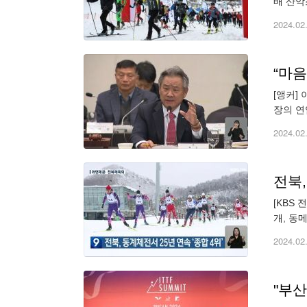
배 산악
회 SK
2024.02
“마
[앵커]
장의 연
에 도전
2024.02
전북,
[KBS
개, 동메
2024.02