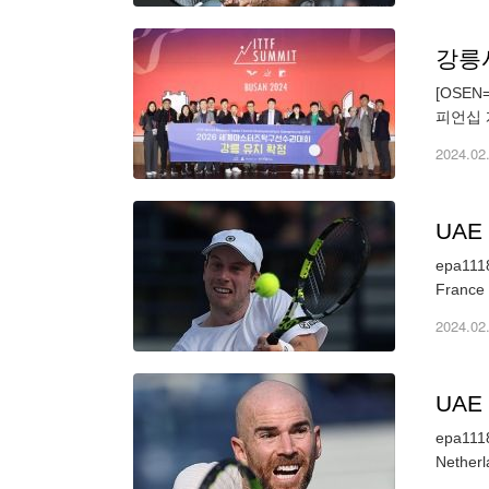
강릉시
[OSE
피언십 
하고 투
2024.02
UAE
epa1118
France 
2024.02
UAE
epa1118
Netherl