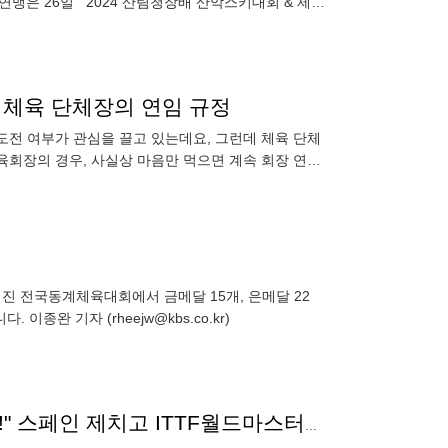
맹은 26일 "'2024 산림청장배 산악스키대회 & 제2
로는 산림청·
 체육 단체장의 연임 규정
도전 여부가 관심을 끌고 있는데요, 그런데 체육 단체
육회장의 경우, 사실상 마음만 먹으면 계속 회장 연임
정몽규 대한축구협회장
진 전국동계체육대회에서 금메달 15개, 은메달 22
이종완 기자 (rheejw@kbs.co.kr)
"부산세계탁구선수권의 레거시.'올림픽도시' 강릉으로!" 스페인 제치고 ITTF월드마스터스챔피언십 유치 '쾌거'