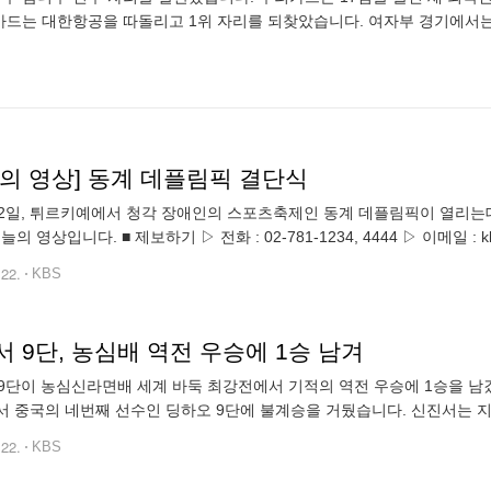
우리카드는 대한항공을 따돌리고 1위 자리를 되찾았습니다. 여자부 경기에서는
늘의 영상] 동계 데플림픽 결단식
르키예에서 청각 장애인의 스포츠축제인 동계 데플림픽이 열리는데요. 우리 선수단이 결단식을 갖고 선전을 다짐했습
늘의 영상입니다. ■ 제보하기 ▷ 전화 : 02-781-1234, 4444 ▷ 이메일 : kb
 ▷ 카카오 '마이뷰', 유튜브에서 KBS뉴스를
.22.
KBS
 9단, 농심배 역전 우승에 1승 남겨
9단이 농심신라면배 세계 바둑 최강전에서 기적의 역전 우승에 1승을 남
서 중국의 네번째 선수인 딩하오 9단에 불계승을 거뒀습니다. 신진서는 지
이창호 9단을 넘어서는 대회 최다 연승 신기록입니다. 박정환 9단 등 4
.22.
KBS