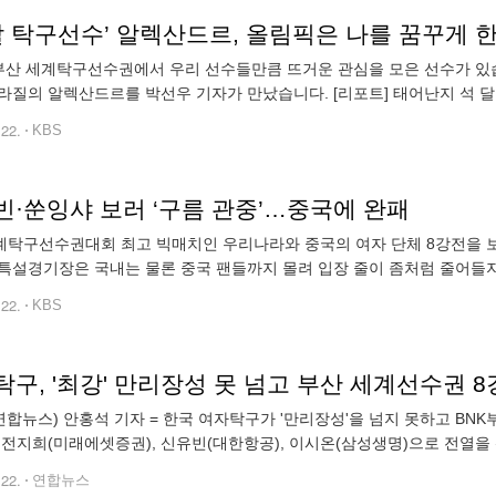
팔 탁구선수’ 알렉산드르, 올림픽은 나를 꿈꾸게 
 부산 세계탁구선수권에서 우리 선수들만큼 뜨거운 관심을 모은 선수가 있
라질의 알렉산드르를 박선우 기자가 만났습니다. [리포트] 태어난지 석 
.22.
KBS
빈·쑨잉샤 보러 ‘구름 관중’…중국에 완패
탁구선수권대회 최고 빅매치인 우리나라와 중국의 여자 단체 8강전을 보
특설경기장은 국내는 물론 중국 팬들까지 몰려 입장 줄이 좀처럼 줄어들지
.22.
KBS
구, '최강' 만리장성 못 넘고 부산 세계선수권 8
연합뉴스) 안홍석 기자 = 한국 여자탁구가 '만리장성'을 넘지 못하고 BN
 전지희(미래에셋증권), 신유빈(대한항공), 이시온(삼성생명)으로 전열을 
 8강전에서 중국(1위)에 매치 점수 0-3으로 완패했다. 한국 여자 탁구는
.22.
연합뉴스