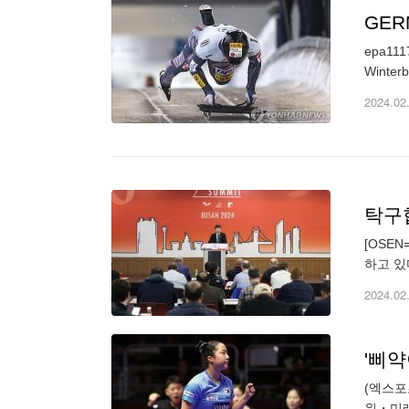
GER
epa1117
2024.02
[OSE
하고 있
은행 2
2024.02
'삐약
(엑스포
위・미래