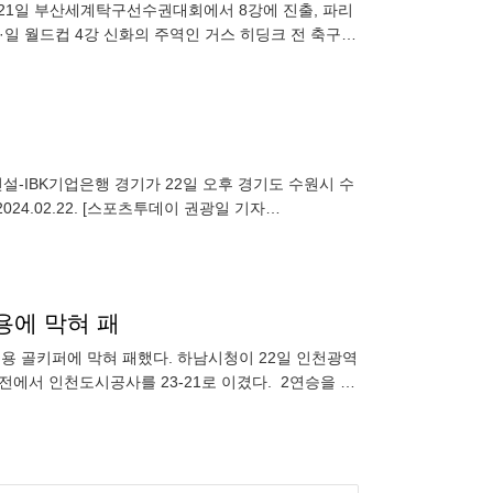
 21일 부산세계탁구선수권대회에서 8강에 진출, 파리
·일 월드컵 4강 신화의 주역인 거스 히딩크 전 축구대
수들의 의지를
대건설-IBK기업은행 경기가 22일 오후 경기도 수원시 수
4.02.22. [스포츠투데이 권광일 기자
용에 막혀 패
용 골키퍼에 막혀 패했다. 하남시청이 22일 인천광역
차전에서 인천도시공사를 23-21로 이겼다. 2연승을 거