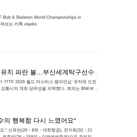
BSF Bob & Skeleton World Championships in
HER NEUNDORF ▶제보는 카톡 okjebo
탁구협회-강릉시, ITTF 2026 월드 마스터스 챔피언십 유치 파란 불…부산세계탁구선수권 흥행 효과 누릴 듯
‘ITTF 2026 월드 마스터스 챔피언십’ 유치에 도전
하며 강릉시의 개최 당위성을 피력했다. 회의는 BNK부산
선수의 행복함 다시 느꼈어요"
." 신유빈(20・8위・대한항공), 전지희(32・21
, 윤효빈(26・159위・미래에셋증권)으로 꾸려진 한