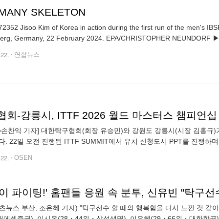
MANY SKELETON
2352 Jisoo Kim of Korea in action during the first run of the men's I
Winterberg, Germany, 22 February 2024. EPA/CHRISTOP
.22.
연합뉴스
N=손찬익 기자] 대한탁구협회(회장 유승민)와 강원도 강릉시(시장 김홍규)가 
다. 22일 오전 진행된 ITTF SUMMIT에서 유치 신청도시 PPT를 진행
024 부산세계탁구선수권대회가 열리고 있는 부산 벡스코의 컨벤션홀에서
.22.
OSEN
이 파이팅!' 홈팬들 응원 속 분투, 신유빈 "탁구
츠뉴스 부산, 조은혜 기자) "탁구선수 할 때의 행복함을 다시 느낀 것 같아요
에셋증권), 이시온(28・44위・삼성생명), 이은혜(29・66위・대한항공)