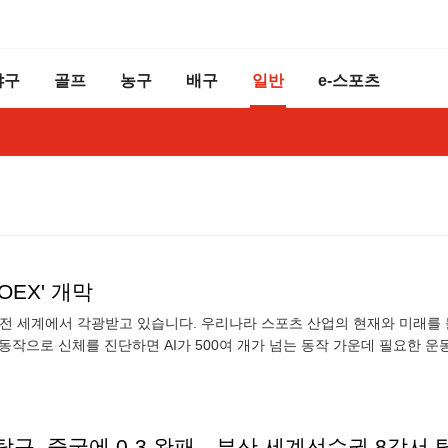
야구
골프
농구
배구
일반
e-스포츠
OEX' 개막
츠'도 전 세계에서 각광받고 있습니다. 우리나라 스포츠 산업의 현재와 미래
 동작으로 신체를 진단하면 AI가 500여 개가 넘는 동작 가운데 필요한 
탁구, 중국에 0-3 완패…부산 세계선수권 8강서 