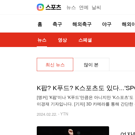
뉴스
연예
날씨
홈
축구
해외축구
야구
해외
뉴스
영상
스페셜
최신 뉴스
많이 본
K팝? K푸드? K스포츠도 있다...'SP
[앵커] 'K팝'이나 'K푸드'만큼은 아니지만 'K스포
이경재 기자입니다. [기자] 3D 카메라를 통해 간단한
2024.02.22.
YTN
여자