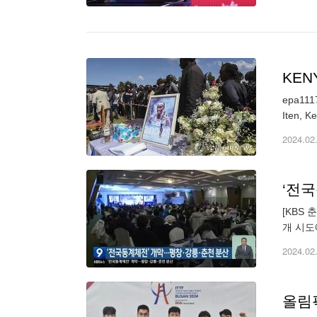
KEN
epa1117
Iten, K
2024.02
‘전
[KBS
개 시도
계체전은
2024.02
올림