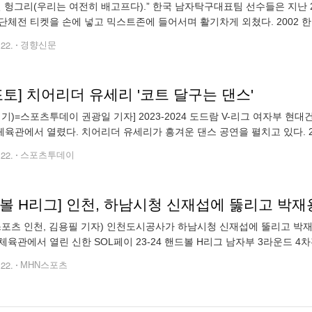
틸 헝그리(우리는 여전히 배고프다).” 한국 남자탁구대표팀 선수들은 지난
단체전 티켓을 손에 넣고 믹스트존에 들어서며 활기차게 외쳤다. 2002 한
독의 유명한 발언을 인용, 아직 멈추고 싶지 않다는 갈망을 드러냈다. 선
.22.
경향신문
포토] 치어리더 유세리 '코트 달구는 댄스'
경기)=스포츠투데이 권광일 기자] 2023-2024 도드람 V-리그 여자부 현
육관에서 열렸다. 치어리더 유세리가 흥겨운 댄스 공연을 펼치고 있다. 202
@stoo.com]
.22.
스포츠투데이
드볼 H리그] 인천, 하남시청 신재섭에 뚫리고 박재
스포츠 인천, 김용필 기자) 인천도시공사가 하남시청 신재섭에 뚤리고 박재
체육관에서 열린 신한 SOL페이 23-24 핸드볼 H리그 남자부 3라운드 4
시청은 7승 2무 5패, 승점 16점으로 4위에 머물렀고, 2연패를
.22.
MHN스포츠