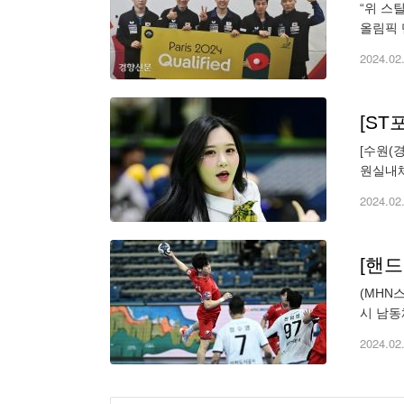
“위 스
올림픽 
표팀 감
2024.02
[ST
[수원(
원실내체
sports
2024.02
[핸
(MHN
시 남동
둔 하남
2024.02