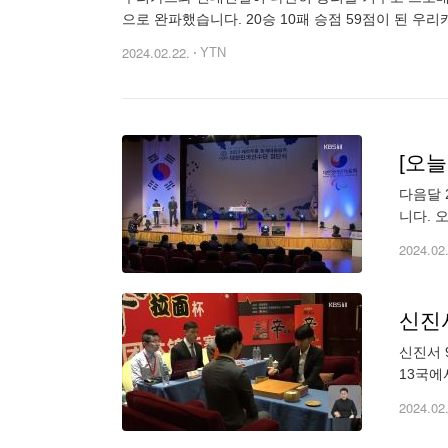
으로 완파했습니다. 20승 10패 승점 59점이 된 
2024.02.22.
YTN
[오
다음달 2일, 튀
니다. 오
널 추가
2024.02
신진서
신진서 
13국에
연승은 
2024.02