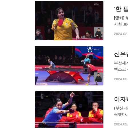
‘한 
[앵커]
사한 브
2024.02
신유
부산세계
벡스코 
2024.02
여자탁
(부산=
락했다.
린 대회
2024.02