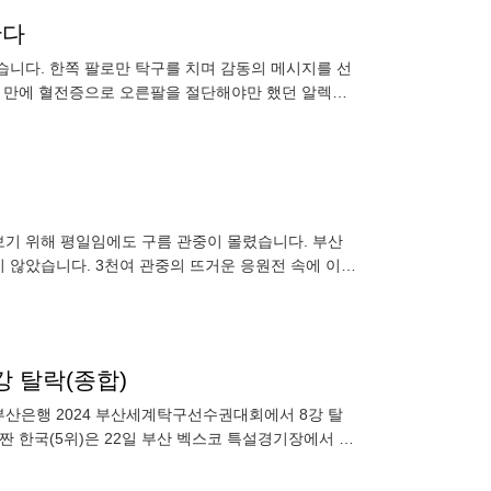
한다
습니다. 한쪽 팔로만 탁구를 치며 감동의 메시지를 선
달 만에 혈전증으로 오른팔을 절단해야만 했던 알렉산
드르는 왼팔로만 공을 칩니다. [장내 아나운서 : "불굴의 도전과 용기와 스포츠 정신으로 지금 이
기 위해 평일임에도 구름 관중이 몰렸습니다. 부산
 않았습니다. 3천여 관중의 뜨거운 응원전 속에 이시
온이 세계 1위 쑨잉샤에게 3대 0 완패를 당했고, 머리 스타일을 바꿔본 맏언니 전지희가 첸멍을 상대
강 탈락(종합)
K부산은행 2024 부산세계탁구선수권대회에서 8강 탈
짠 한국(5위)은 22일 부산 벡스코 특설경기장에서 열
 처음으로