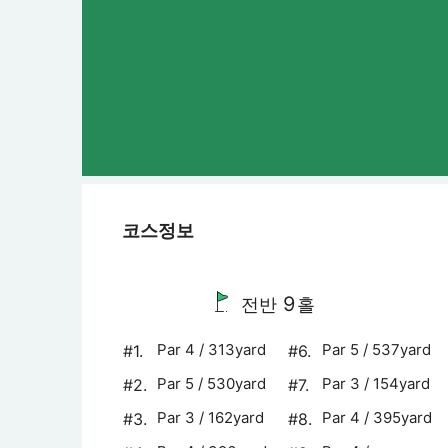
코스정보
9
전반
홀
Par 4 / 313yard
Par 5 / 537yard
#1.
#6.
Par 5 / 530yard
Par 3 / 154yard
#2.
#7.
Par 3 / 162yard
Par 4 / 395yard
#3.
#8.