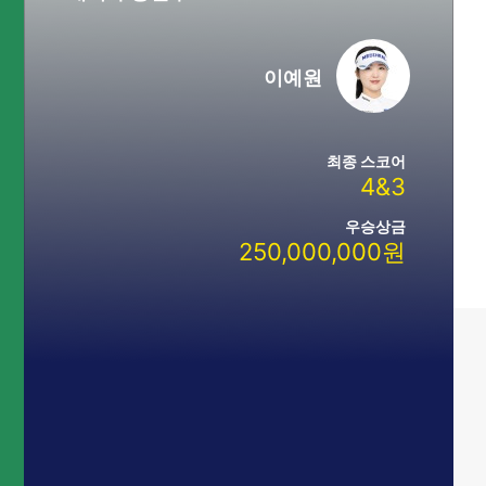
이름
이예원
최종 스코어
4&3
우승상금
250,000,000원