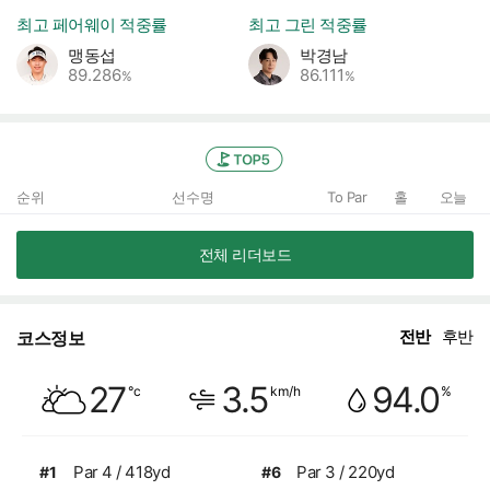
최고 페어웨이 적중률
최고 그린 적중률
맹동섭
박경남
89.286
86.111
%
%
TOP5
순위
선수명
To Par
홀
오늘
전체 리더보드
전반
후반
코스정보
흐림
27
3.5
94.0
°c
km/h
%
습도
풍속
Par 4 / 418yd
Par 3 / 220yd
#1
#6