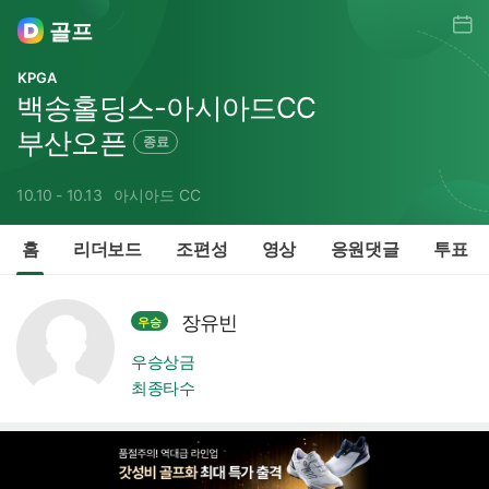
일정
골프
KPGA
백송홀딩스-아시아드CC
부산오픈
종료
10.10 - 10.13
아시아드 CC
홈
리더보드
조편성
영상
응원댓글
투표
장유빈
우승
우승상금
최종타수