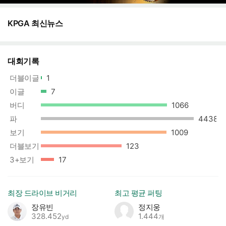
KPGA 최신뉴스
대회기록
더블이글
1
이글
7
버디
1066
상한선
파
4438
상한선
보기
1009
상한선
더블보기
123
상한선
3+보기
17
최장 드라이브 비거리
최고 평균 퍼팅
장유빈
정지웅
328.452
1.444
yd
개