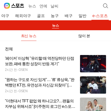
뉴스
연예
날씨
야구
해외야구
골프
농구
배구
일반
e-스포츠
뉴스
최신 뉴스
많이 본
전체
'페이커' 이상혁 "유리할 때 역전당하던 단점
보완, 패배 통한 성장이 반등 계기"
2시간 전
OSEN
"원하는 구도로 자신 있게"… '류' 류상욱, "완
벽했던 KT전, 유연성과 자신감 되찾아" [오!
쎈 종로]
2시간 전
OSEN
"더현대서 TFT 팝업 왜 하냐고요?…팬들의
자부심 위해서죠" [이주현의 로그인 e스포