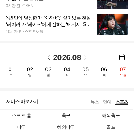
3시간 전
OSEN
3년 만에 달성한 ‘LCK 200승’, 살아있는 전설
‘페이커’가 ‘페이즈’에게 전하는 ‘메시지’ [SS
시선집중]
10시간 전
스포츠서울
2026
.
08
년월 선택 열기/닫기
이전 날짜
다음 날짜
01
02
03
04
05
06
07
토
일
월
화
수
목
오늘
서비스 바로가기
뉴스
연예
스포츠
스포츠 홈
축구
해외축구
야구
해외야구
골프