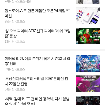
집중]
24분 전
스포츠서울
원스토어, AI로 만든 게임만 모은 'AI 게임즈'
마련
25분 전
포모스
'킹 오브 파이터 AFK' 신규 파이터 '애쉬 크림
존' 등장
33분 전
포모스
이터널 리턴, 여름 분위기 담은 시즌12 '세일
링' 선봬
33분 전
포모스
'부산인디커넥트페스티벌 2026' 온라인 전
시 22일간 진행
34분 전
포모스
‘씨맥’ 김대호, “T1전 패인 명확해, 다시 힘낼
수 있어” [오!쎈 종로]