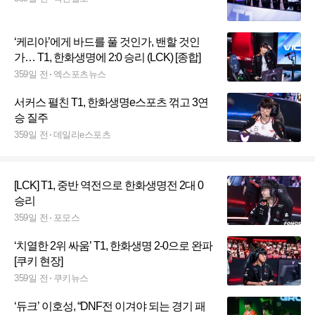
‘케리아’에게 바드를 풀 것인가, 밴할 것인
가… T1, 한화생명에 2:0 승리 (LCK) [종합]
359일 전
엑스포츠뉴스
서커스 펼친 T1, 한화생명e스포츠 꺾고 3연
승 질주
359일 전
데일리e스포츠
[LCK] T1, 중반 역전으로 한화생명전 2대 0
승리
359일 전
포모스
‘치열한 2위 싸움’ T1, 한화생명 2-0으로 완파
[쿠키 현장]
359일 전
쿠키뉴스
‘듀크’ 이호성, “DNF전 이겨야 되는 경기 패