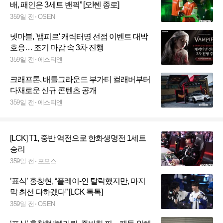
배, 패인은 3세트 밴픽” [오!쎈 종로]
359일 전
OSEN
넷마블, '뱀피르' 캐릭터명 선점 이벤트 대박
호응… 조기 마감 속 3차 진행
359일 전
에스티엔
크래프톤, 배틀그라운드 부가티 컬래버부터
다채로운 신규 콘텐츠 공개
359일 전
에스티엔
[LCK] T1, 중반 역전으로 한화생명전 1세트
승리
359일 전
포모스
’표식’ 홍창현, “플레이-인 탈락했지만, 마지
막 최선 다하겠다” [LCK 톡톡]
359일 전
OSEN