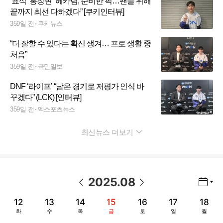
‘표식’ 홍창현 “헤카림, 준비한 픽…팬들 위해
끝까지 최선 다하겠다” [쿠키인터뷰]
359일 전
쿠키뉴스
“더 잘할 수 있다는 확신 생겨… 프로 생활 중
처음”
359일 전
국민일보
DNF ‘라이프’ “남은 경기로 저평가 인식 바
꾸겠다” (LCK) [인터뷰]
359일 전
엑스포츠뉴스
최신뉴스 더보기
펼치기
2025
.
08
년월 선택 열기/닫기
이전 날짜
다음 날짜
12
13
14
15
16
17
18
화
수
목
금
토
일
월