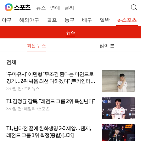
뉴스
연예
날씨
야구
해외야구
골프
농구
배구
일반
e-스포츠
뉴스
최신 뉴스
많이 본
전체
‘구마유시’ 이민형 “무조건 된다는 마인드로
경기…2위 싸움 최선 다하겠다” [쿠키인터
뷰]
359일 전
쿠키뉴스
T1 김정균 감독, "레전드 그룹 2위 욕심난다"
359일 전
데일리e스포츠
T1, 난타전 끝에 한화생명 2-0 제압…젠지,
레전드 그룹 1위 확정(종합) [LCK]