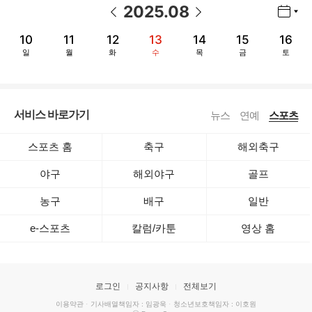
2025
.
08
년월 선택 열기/닫기
이전 날짜
다음 날짜
10
11
12
13
14
15
16
일
월
화
수
목
금
토
서비스 바로가기
뉴스
연예
스포츠
스포츠 홈
축구
해외축구
야구
해외야구
골프
농구
배구
일반
e-스포츠
칼럼/카툰
영상 홈
로그인
공지사항
전체보기
이용약관
·
기사배열책임자 : 임광욱
·
청소년보호책임자 : 이호원