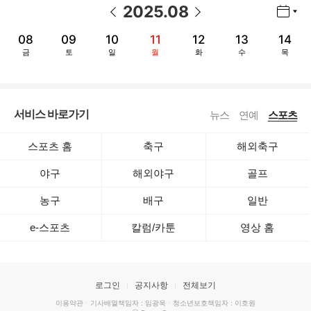
2025
.
08
년월 선택 열기/닫기
이전 날짜
다음 날짜
08
09
10
11
12
13
14
금
토
일
월
화
수
목
서비스 바로가기
뉴스
연예
스포츠
스포츠 홈
축구
해외축구
야구
해외야구
골프
농구
배구
일반
e-스포츠
칼럼/카툰
영상 홈
로그인
공지사항
전체보기
이용약관
·
기사배열책임자 : 임광욱
·
청소년보호책임자 : 이호원