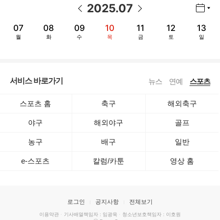
2025
.
07
년월 선택 열기/닫기
이전 날짜
다음 날짜
07
08
09
10
11
12
13
월
화
수
목
금
토
일
서비스 바로가기
뉴스
연예
스포츠
스포츠 홈
축구
해외축구
야구
해외야구
골프
농구
배구
일반
e-스포츠
칼럼/카툰
영상 홈
로그인
공지사항
전체보기
이용약관
·
기사배열책임자 : 임광욱
·
청소년보호책임자 : 이호원