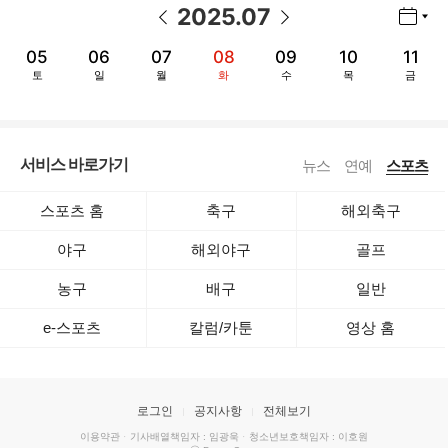
2025
.
07
년월 선택 열기/닫기
이전 날짜
다음 날짜
05
06
07
08
09
10
11
토
일
월
화
수
목
금
서비스 바로가기
뉴스
연예
스포츠
스포츠 홈
축구
해외축구
야구
해외야구
골프
농구
배구
일반
e-스포츠
칼럼/카툰
영상 홈
로그인
공지사항
전체보기
이용약관
·
기사배열책임자 : 임광욱
·
청소년보호책임자 : 이호원