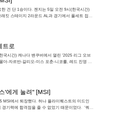
MSI]
한 건 단 1승이다. 젠지는 5일 오전 9시(한국시간)
 브래킷 스테이지 2라운드 AL과 경기에서 풀세트 접전
풀세트로
국시간) 캐나다 밴쿠버에서 열린 '2025 리그 오브
스몰더-자르반-갈리오-미스 포춘-니코를, 레드 진영 젠
 가져가
'에게 눌려" [MSI]
025 MSI에서 퇴장했다. 허나 플라이퀘스트의 미드인
의 경기력에 합격점을 줄 수 없었기 때문이었다. '쿼드'