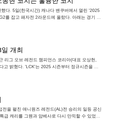
 노동현 코치는 훌륭한 코치"
다. 5일(한국시간) 캐나다 밴쿠버에서 열린 '2025
2를 잡고 패자전 2라운드에 올랐다. 아래는 경기 후
 잘
28일 개최
 최근 리그 오브 레전드 챔피언스 코리아(대표 오상헌,
행된다고 밝혔다. 'LCK'는 2025 시즌부터 정규시즌을 단
]
 접전을 펼친 애니원즈 레전드(AL)전 승리의 일등 공신
절 특급 캐리를 그웬과 암베사로 다시 만끽할 수 있었다.