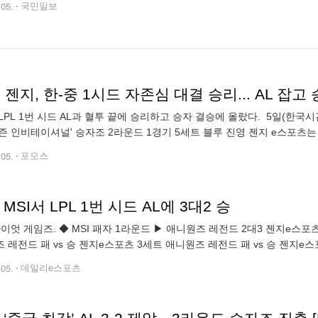
.05.
국민일보
I] 젠지, 한-중 1시드 자존심 대결 승리... AL 잡
LPL 1번 시드 AL과 혈투 끝에 승리하고 승자 결승에 올랐다. 5일(한국시
즌 인비테이셔널' 승자조 2라운드 1경기 5세트 블루 진영 젠지 e스포츠
L은 그라가스-스카너-카시오페아-코르키-쉔을 선택했다. 경기 초반 룰러
.05.
포모스
 MSI서 LPL 1번 시드 AL에 3대2 승
애니원즈 레전드 2대3 젠지e스포츠 1세트 애니원즈 레전드 승 vs 패 젠지e스포츠 2세트
 레전드 패 vs 승 젠지e스포츠 3세트 애니원즈 레전드 패 vs 승 젠지e스
니원즈 레전드 패 vs 승 젠지e스포츠 젠지e스포츠가 접전 끝에 L
.05.
데일리e스포츠