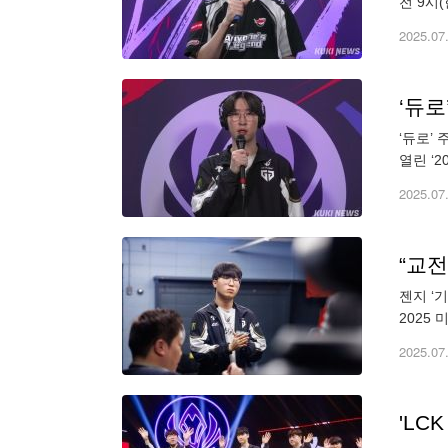
전 9시
기에서 
2025.07
‘듀로
‘듀로’
열린 ‘
끝에 세
2025.07
“교전
젠지 ‘
2025
지는 T
2025.07
'LC