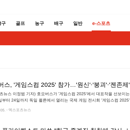
야구
골프
농구
배구
일반
e-스포츠
스, '게임스컴 2025' 참가…'원신'·'붕괴'·'젠존
츠뉴스 이정범 기자) 호요버스가 '게임스컴 2025'에서 대표작을 선보이는 체
0일부터 24일까지 독일 쾰른에서 열리는 국제 게임 전시회 '게임스컴 202
 전시 부스를 설치하고, '원신', '붕괴: 스타레일', '젠레스 존 제로
.05.
엑스포츠뉴스