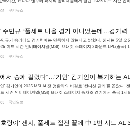
(한국시간) 캐나다 밴쿠버 퍼시픽 콜리세움에서 열린 ‘2025 미드 시즌 인
풀세트 접전 끝에 세트스코어 2-3으로 석패했다. AL은 젠지와 대등한
.05.
쿠키뉴스
’ 주민규 “풀세트 나올 경기 아니었는데…경기력 만
 주민규가 승리에도 경기력에는 만족하지 않는다고 밝혔다. 젠지는 5일 오
2025 미드 시즌 인비테이셔널(MSI)’ 브래킷 스테이지 2라운드 LPL(중국
트스코어 3-2로 승리했다. 이로써 젠지는 브래킷 스테이지 2연승을 달리
.05.
쿠키뉴스
에서 승패 갈렸다”…‘기인’ 김기인이 복기하는 A
기인’ 김기인이 2025 MSI AL전 맹활약의 비결로 ‘컨디션 관리’를 꼽았
 미드 시즌 인비테이셔널(MSI) 브래킷 스테이지 승자조 경기에서 중국 1시드
1과 비리비리 게이밍(BLG) 중 한 팀과 결승 직행권을 놓고 맞붙게
.05.
국민일보
K 호랑이' 젠지, 풀세트 접전 끝에 中 1번 시드 AL 3-