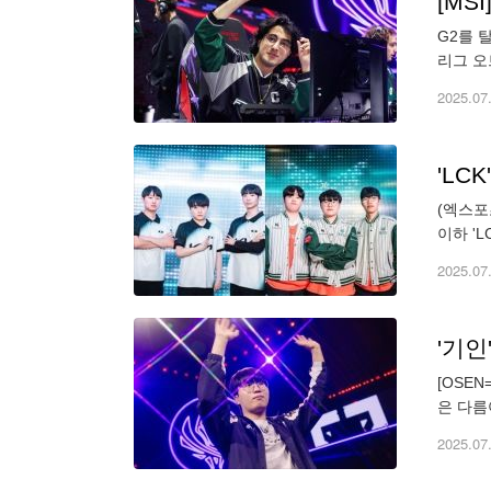
[MS
G2를 
리그 오
마쑤와 
2025.07
'LC
(엑스포
이하 'L
일 시즌
2025.07
'기인
[OSE
은 다름
승리의 
2025.07