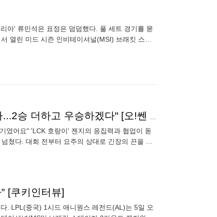
 '케리아' 류민석은 표정은 덤덤했다. 풀 세트 경기를 묻
서 열린 미드 시즌 인비테이셔널(MSI) 브래킷 스테
김정수 감독, "T1? BLG? 누가 올라와도 이상하지 않아...2승 더하고 우승하겠다" [오!쎈 인터뷰]
기였어요" 'LCK 호랑이' 젠지의 응집력과 협업이 돋
 넘쳤다. 대회 전부터 요주의 상대로 긴장의 끈을 늦
현재 기
” [쿠키인터뷰]
 LPL(중국) 1시드 애니원스 레전드(AL)는 5일 오