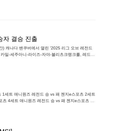
고 승자 결승 진출
간) 캐나다 밴쿠버에서 열린 '2025 리그 오브 레전드
는 카밀-세주아니-라이즈-자야-블리츠크랭크를, 레드
가
포츠 4세트 애니원즈 레전드 승 vs 패 젠지e스포츠 5