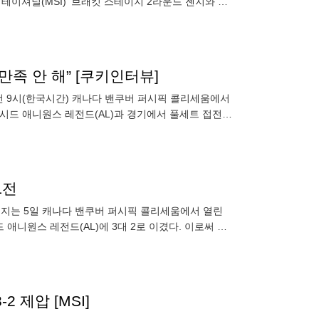
비테이셔널(MSI)’ 브래킷 스테이지 2라운드 젠지와 경
족 안 해” [쿠키인터뷰]
전 9시(한국시간) 캐나다 밴쿠버 퍼시픽 콜리세움에서
) 1시드 애니원스 레전드(AL)과 경기에서 풀세트 접전
L전
다. 젠지는 5일 캐나다 밴쿠버 퍼시픽 콜리세움에서 열린
 애니원스 레전드(AL)에 3대 2로 이겼다. 이로써 젠
2 제압 [MSI]