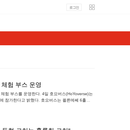
로그인
제' 체험 부스 운영
험 부스를 운영한다. 4일 호요버스(HoYoverse)는
5'에 참가한다고 밝혔다. 호요버스는 쾰른메쎄 6홀