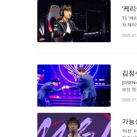
'케리
T1 '
자 재미
이지 승
2025.07
[OSE
보인 멋
추지 않
2025.07
가능성
‘타잔’