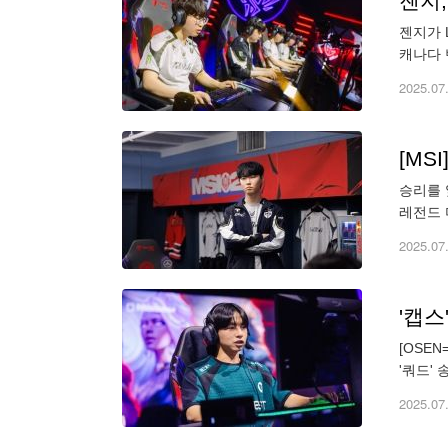
젠지,
젠지가 
캐나다 
끝에 세
2025.07
[MS
승리를 
레전드 
지는 크
2025.07
'캡스
[OSE
'쿼드'
송수형은
2025.07