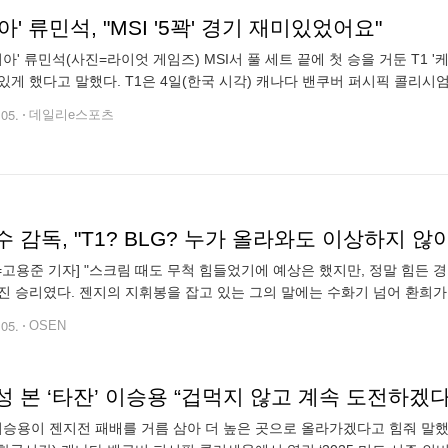
아' 류민석, "MSI '5꽉' 경기 재미있었어요"
케리아' 류민석(사진=라이엇 게임즈) MSI서 풀 세트 끝에 첫 승을 거둔 T1
있게 했다고 말했다. T1은 4일(한국 시각) 캐나다 밴쿠버 퍼시픽 콜리시엄
자 1라운드서 CTBC를 3대2로 제압했다. 승리한 T1은 BLG와 2라
.05.
데일리e스포츠
N=고용준 기자] "스크림 때도 무척 힘들었기에 예상은 했지만, 정말 힘든 경
진 승리였다. 젠지의 지휘봉을 잡고 있는 그의 말에는 수화기 넘어 환희가
았던 애니원즈 레전드(AL)과 풀세트 접전을 승리한 젠지 김정수 감독은 
.05.
OSEN
 본 ‘타잔’ 이승용 “겁먹지 않고 계속 도전하겠다
 이승용이 젠지전 패배를 거름 삼아 더 높은 곳으로 올라가겠다고 힘줘 말했다.