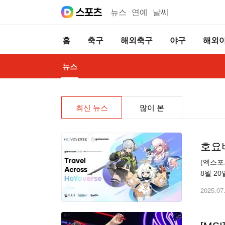
뉴스
연예
날씨
홈
축구
해외축구
야구
해외
뉴스
최신 뉴스
많이 본
호요버
(엑스포
8월 2
C031에
2025.07