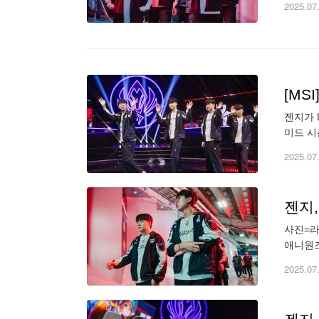
2025.07
[MS
젠지가 
미드 시
진영 A
2025.07
젠지,
사진=라이엇 게임즈. ◆ MSI 패자 1라운드 ▶ 
애니원즈
세트 애
2025.07