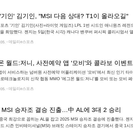
'기인' 김기인, "MSI 다음 상대? T1이 올라오길"
포츠 '기인' 김기인(사진=라이엇 게임즈) LPL 1번 시드인 애니원즈 레전
1을 희망했다. 젠지는 5일(한국 시각) 캐나다 밴쿠버 퍼시픽 콜리시엄서 
라운드서 애니원즈 레전드에 3대2로 승리했다. 젠지는 승자 4라운드서 T
.05.
데일리e스포츠
 월드:저니, 사전예약 앱 '모비'와 콜라보 이벤트
이 서비스하는 넘버원 사전예약 어플리케이션 ‘모비’에서 최신 인기 타이
폴로테크놀로지의 신작 협동 MMO '에그몬 월드:저니'를 모비 또는 모비 
 댓글로 등록하면 되는 간단한 방식이다. 단, 모비에서 사용하는 닉네
.05.
데일리e스포츠
 MSI 승자조 결승 진출…中 AL에 3대 2 승리
중국 최강으로 꼽히는 AL을 잡고 2025 MSI 승자조 결승에 진출했다. 
 미드 시즌 인비테이셔널(MSI) 브래킷 스테이지 승자조 경기에서 중국 1시드 
두며 역전한 이들은 4세트를 내줘 상대방의 추격을 허용했지만, 5세트 뒷