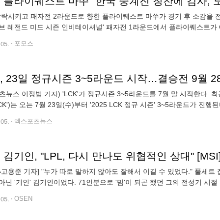
I] 플라이퀘스트 마쑤 "한국 중계진 칭찬에 감사,
탈락시키고 패자전 2라운드로 향한 플라이퀘스트 마쑤가 경기 후 소감을 전했
브 레전드 미드 시즌 인비테이셔널' 패자전 1라운드에서 플라이퀘스트가 G
나눈 인터뷰다. 오늘 경기 승리 소감을 부탁한다 오늘 전반적으로 경기를
.05.
포모스
K', 23일 정규시즌 3~5라운드 시작…결승전 9월 
츠뉴스 이정범 기자) 'LCK'가 정규시즌 3~5라운드를 7월 말 시작한다.
CK')는 오는 7월 23일(수)부터 '2025 LCK 정규 시즌' 3~5라운드가 진
제 형태로 운영하고 있다. 전반기에 해당하는 1~2라운드는
.05.
엑스포츠뉴스
' 김기인, "LPL, 다시 만나도 위협적인 상대" [MSI
N=고용준 기자] "누가 따로 말하지 않아도 잘해서 이길 수 있었다." 풀세트
아닌 '기인' 김기인이었다. 71인분으로 '밈'이 되곤 했던 그의 전성기 시
주역임에도 '기인' 김기인은 동료들과 함께 만들어낸 승리라고 팀원들과
.05.
OSEN