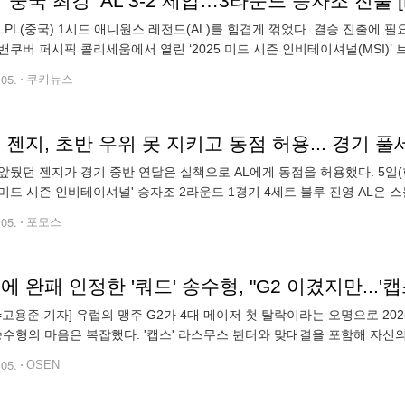
 ‘중국 최강’ AL 3-2 제압…3라운드 승자조 진출 [
LPL(중국) 1시드 애니원스 레전드(AL)를 힘겹게 꺾었다. 결승 진출에 필요
밴쿠버 퍼시픽 콜리세움에서 열린 ‘2025 미드 시즌 인비테이셔널(MSI)’
트스코어 3-2로 승리했다. 이로써 젠지는 브래킷 스테이지 2연승을
.05.
쿠키뉴스
I] 젠지, 초반 우위 못 지키고 동점 허용... 경기 
앞뒀던 젠지가 경기 중반 연달은 실책으로 AL에게 동점을 허용했다. 5일(한
미드 시즌 인비테이셔널' 승자조 2라운드 1경기 4세트 블루 진영 AL은 
산테-나피리-사일러스-케이틀린-카르마를 선택했다. 첫 드래곤을 젠지가
.05.
포모스
'에 완패 인정한 '쿼드' 송수형, "G2 이겼지만...'캡스
N=고용준 기자] 유럽의 맹주 G2가 4대 메이저 첫 탈락이라는 오명으로 2
 송수형의 마음은 복잡했다. '캡스' 라스무스 뷘터와 맞대결을 포함해 자신
 '캡스'를 상대로 부족함을 확인한 것을 언급하면서 더 발전하고 싶다는
.05.
OSEN