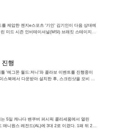
드를 제압한 젠지e스포츠 '기인' 김기인이 다음 상대에
열린 미드 시즌 인비테이셔널(MSI) 브래킷 스테이지
1과
 진행
틀 '에그몬 월드:저니'와 콜라보 이벤트를 진행중이
페이스북에서 다운받아 설치한 후, 스크린샷을 모비 페
임을 반드시 써두어야만
젠지는 5일 캐나다 밴쿠버 퍼시픽 콜리세움에서 열린
애니원스 레전드(AL)에 3대 2로 이겼다. 1패 뒤 2연