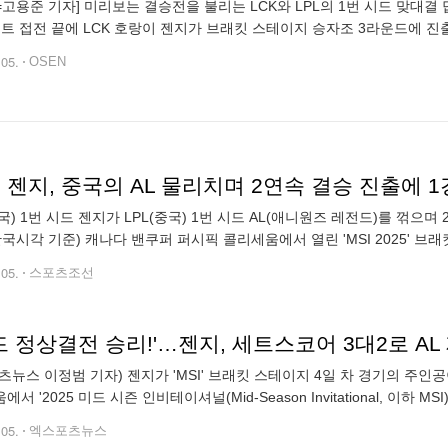
N=고용준 기자] 미리보는 결승전을 불리는 LCK와 LPL의 1번 시드 맞대
세트 접전 끝에 LCK 호랑이 젠지가 브래킷 스테이지 승자조 3라운드에 진
픽 콜리세움에서 열린 ‘2025 미드 시즌 인비테이셔널(이하 MSI)’ 브래킷
.05.
OSEN
I] 젠지, 중국의 AL 물리치며 2연속 결승 진출에 
한국) 1번 시드 젠지가 LPL(중국) 1번 시드 AL(애니원즈 레전드)를 꺾으며
한국시각 기준) 캐나다 밴쿠퍼 퍼시픽 콜리세움에서 열린 'MSI 2025' 브
 접전 끝에 3대2로 승리, 4라운드 승자조 경기로
.05.
스포츠조선
드 정상결전 승리!'…젠지, 세트스코어 3대2로 AL 제
츠뉴스 이정범 기자) 젠지가 'MSI' 브래킷 스테이지 4일 차 경기의 주인
서 '2025 미드 시즌 인비테이셔널(Mid-Season Invitational, 이하
주인공은 'LCK' 1번 시드 젠지와 'LPL' 1번
.05.
엑스포츠뉴스