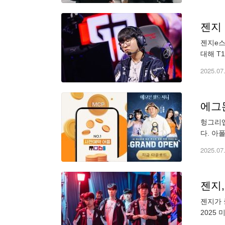
젠지 
젠지e스
대해 T
승자 2
2025.07
에그몬
헝그리앱
다. 아
이스북의
2025.07
젠지,
젠지가 
2025
승을 거