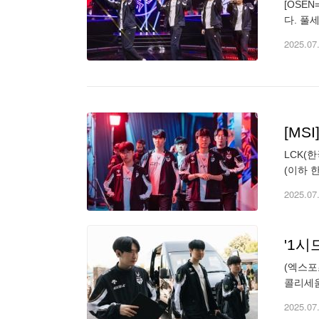
[OSE
다. 풀
버 퍼시
2025.07
[MS
LCK(
(이하 
지 가는
2025.07
'1시
(엑스포
콜리세움에
두 번째 
2025.07