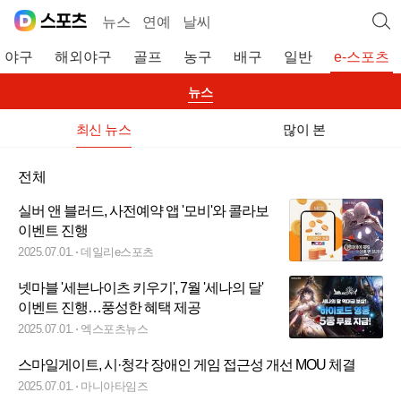
뉴스
연예
날씨
야구
해외야구
골프
농구
배구
일반
e-스포츠
뉴스
최신 뉴스
많이 본
전체
실버 앤 블러드, 사전예약 앱 '모비'와 콜라보
이벤트 진행
2025.07.01.
데일리e스포츠
넷마블 '세븐나이츠 키우기', 7월 '세나의 달'
이벤트 진행…풍성한 혜택 제공
2025.07.01.
엑스포츠뉴스
스마일게이트, 시·청각 장애인 게임 접근성 개선 MOU 체결
2025.07.01.
마니아타임즈