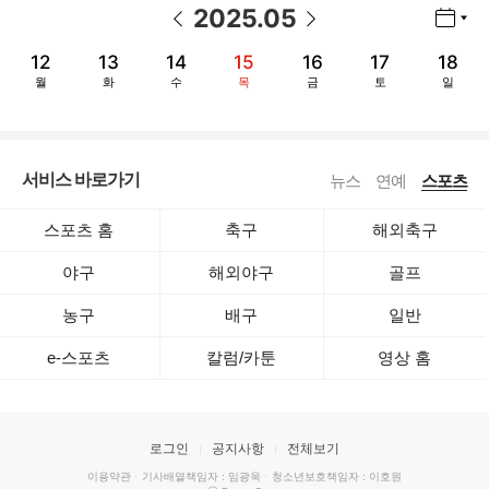
2025
.
05
년월 선택 열기/닫기
이전 날짜
다음 날짜
12
13
14
15
16
17
18
월
화
수
목
금
토
일
서비스 바로가기
뉴스
연예
스포츠
스포츠 홈
축구
해외축구
야구
해외야구
골프
농구
배구
일반
e-스포츠
칼럼/카툰
영상 홈
로그인
공지사항
전체보기
이용약관
·
기사배열책임자 : 임광욱
·
청소년보호책임자 : 이호원