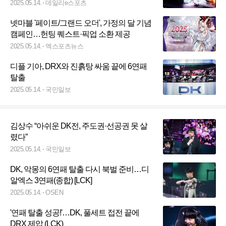
2025.05.14.
데일리e스포츠
넷마블 '페이트/그랜드 오더', 가정의 달 기념
캠페인…헌팅 퀘스트·픽업 소환 제공
2025.05.14.
엑스포츠뉴스
디플 기아, DRX와 진흙탕 싸움 끝에 6연패
탈출
2025.05.14.
국민일보
김상수 “아쉬운 DK전, 주도권·선공권 못 살
렸다”
2025.05.14.
국민일보
DK, 악몽의 6연패 탈출 다시 북벌 준비…디
알엑스 3연패(종합) [LCK]
2025.05.14.
OSEN
'연패 탈출 성공!'…DK, 풀세트 접전 끝에
DRX 제압 (LCK)