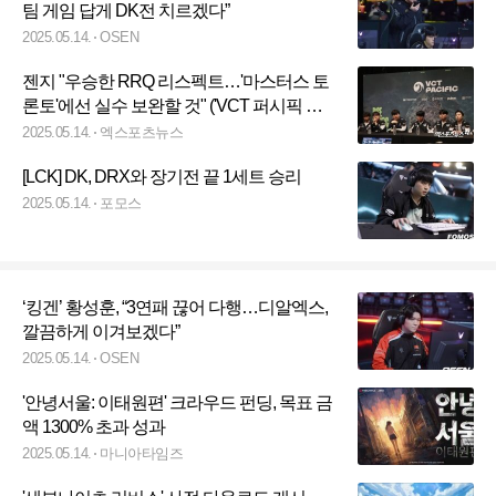
팀 게임 답게 DK전 치르겠다”
2025.05.14.
OSEN
젠지 "우승한 RRQ 리스펙트…'마스터스 토
론토'에선 실수 보완할 것" ('VCT 퍼시픽 파
이널) [인터뷰]
2025.05.14.
엑스포츠뉴스
[LCK] DK, DRX와 장기전 끝 1세트 승리
2025.05.14.
포모스
‘킹겐’ 황성훈, “3연패 끊어 다행…디알엑스,
깔끔하게 이겨보겠다”
2025.05.14.
OSEN
'안녕서울: 이태원편' 크라우드 펀딩, 목표 금
액 1300% 초과 성과
2025.05.14.
마니아타임즈