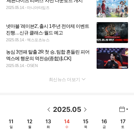
'세븐나이츠 리버스' 사전 다운로드 개시
2025.05.14.
마니아타임즈
넷마블 '레이븐2', 출시 1주년 전야제 이벤트
진행…신규 클래스·월드 예고
2025.05.14.
엑스포츠뉴스
농심 3연패 탈출 2R 첫 승, 팀합 흔들린 피어
엑스에 행운의 역전승(종합) [LCK]
2025.05.14.
OSEN
최신뉴스 더보기
펼치기
2025
.
05
년월 선택 열기/닫기
이전 날짜
다음 날짜
11
12
13
14
15
16
17
일
월
화
수
목
금
토