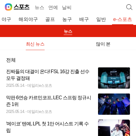
뉴스
연예
날씨
야구
해외야구
골프
농구
배구
일반
e-스포츠
뉴스
최신 뉴스
많이 본
전체
진짜들의 대결이 온다! FSL 16강 진출 선수
모두 결정돼
2025.05.14.
데일리e스포츠
막판 6연승 카르민코프, LEC 스프링 정규시
즌 1위
2025.05.14.
데일리e스포츠
'메이코' 텐예, LPL 첫 1만 어시스트 기록 수
립