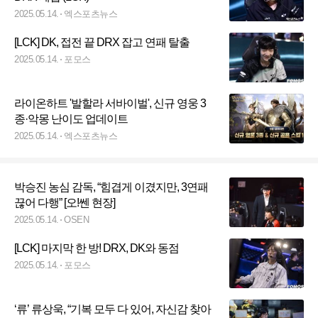
2025.05.14.
엑스포츠뉴스
[LCK] DK, 접전 끝 DRX 잡고 연패 탈출
2025.05.14.
포모스
라이온하트 '발할라 서바이벌', 신규 영웅 3
종·악몽 난이도 업데이트
2025.05.14.
엑스포츠뉴스
박승진 농심 감독, “힘겹게 이겼지만, 3연패
끊어 다행” [오!쎈 현장]
2025.05.14.
OSEN
[LCK] 마지막 한 방! DRX, DK와 동점
2025.05.14.
포모스
‘류’ 류상욱, “기복 모두 다 있어, 자신감 찾아