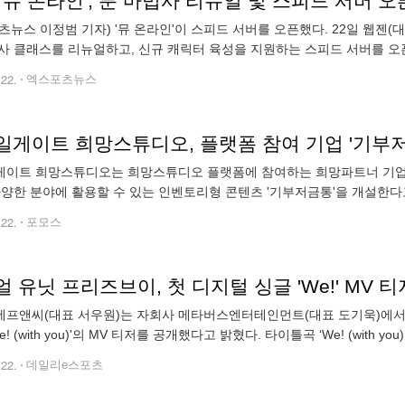
'뮤 온라인', 룬 마법사 리뉴얼 및 스피드 서버 
츠뉴스 이정범 기자) '뮤 온라인'이 스피드 서버를 오픈했다. 22일 웹젠(대
사 클래스를 리뉴얼하고, 신규 캐릭터 육성을 지원하는 스피드 서버를 오
이번 업데이트를 통해 전용 무기의 마력 옵션과 기존 스킬이 개선되는 
.22.
엑스포츠뉴스
일게이트 희망스튜디오, 플랫폼 참여 기업 '기부저
이트 희망스튜디오는 희망스튜디오 플랫폼에 참여하는 희망파트너 기업들
다양한 분야에 활용할 수 있는 인벤토리형 콘텐츠 '기부저금통'을 개설한
공헌 활동을 펼치는 기업, 게임IP 등을 뜻한다. 현재 위메이드플레이, 넥
.22.
포모스
 유닛 프리즈브이, 첫 디지털 싱글 'We!' MV
프앤씨(대표 서우원)는 자회사 메타버스엔터테인먼트(대표 도기욱)에서 프로
e! (with you)'의 MV 티저를 공개했다고 밝혔다. 타이틀곡 ‘We! (with 
으로, 경쾌한 리듬과 밝은 멜로디가 조화를 이루는 곡이
.22.
데일리e스포츠