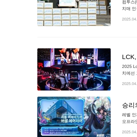
컴투스(
치매 인
방 키트
2025.04
LCK
2025 
치에선 
조이는 
2025.04
승리의
레벨 인
오프라인
선보일 
2025.04