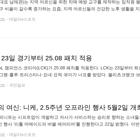
대표 남재관)는 지역 어르신을 위한 치매 예방 교구를 제작하는 임직원 
구 비율이 갈수록 증가하는 요즘, 지역 어르신들의 건강한 노후 생활을 
 '기억 상자'는 색칠 공부, 운동화 끈 묶기 교구, 도미노 등 손을 움직이며
.22.
데일리e스포츠
, 23일 경기부터 25.08 패치 적용
LoL 챔피언스 코리아(LCK)가 25.08 패치를 적용한다. LCK는 23일부터 최
그웬·룰루·트리스타나·요네·요릭·유미가 너프를 받았다. 블리츠크랭크·브
버프 대상이 됐다. 애니·아리·신드라는 스킬과 스탯의 너프·버프가
.22.
국민일보
 여신: 니케, 2.5주년 오프라인 행사 5월2일 개
피니트는 시프트업이 개발하고 자사가 서비스하는 승리로 향하는 소녀들의 건
 행사 '리틀 머메이드의 버블 에어리어'를 진행한다고 22일 밝혔다. 이번
캐릭터 '리틀 머메이드'와 그녀의 세계를 테마로 꾸며졌으며, 오는 5월2일
.22.
데일리e스포츠