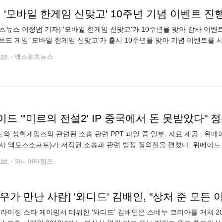
, '모바일 한게임 신맞고' 10주년 기념 이벤트 
츠뉴스 이정범 기자) '모바일 한게임 신맞고'가 10주년을 맞아 감사 이벤트
보드 게임 '모바일 한게임 신맞고'가 출시 10주년을 맞아 기념 이벤트를 
한게임 고스톱'의 모바일 버전으로, 2015년 출시된 이후 꾸준히 서비스를
.22.
엑스포츠뉴스
드 "'미르의 전설2' IP 중국에서 돈 못받았다" 
와 성취게임즈와 관련된 소송 관련 PPT 파일 중 일부. 자료 제공 : 
사 액토즈소프트)가 저작권 소송과 관련 법정 장외전을 펼쳤다. 위메이드
한 이익을 보호받을 수 있을지 의문"이라며 정부 차원의 관심과 지원을 
.22.
마니아타임즈
우가 만난 사람] '와디드' 김배인, "상처 준 모든
년 라이징 스타 게이밍서 데뷔한 '와디드' 김배인은 스베누 코리아를 거쳐 2