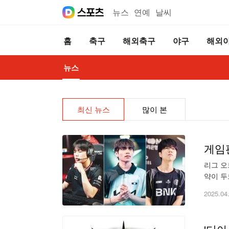
뉴스
연예
날씨
홈
축구
해외축구
야구
해외
뉴스
최신 뉴스
많이 본
게임
리그 오
약이 두
받는 선
2025.04