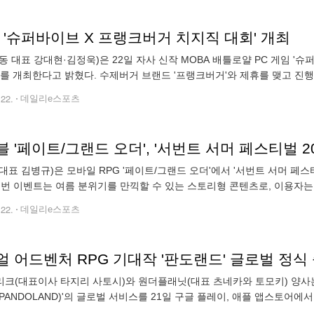
 '슈퍼바이브 X 프랭크버거 치지직 대회' 개최
동 대표 강대현·김정욱)은 22일 자사 신작 MOBA 배틀로얄 PC 게임 '
'를 개최한다고 밝혔다. 수제버거 브랜드 '프랭크버거'와 제휴를 맺고 진
용자에게 풍성한 즐길거리를 제공하고 3인 1팀 '트리오 모드'만의 색다른
.22.
데일리e스포츠
 '페이트/그랜드 오더', '서번트 서머 페스티벌 20
대표 김병규)은 모바일 RPG '페이트/그랜드 오더'에서 '서번트 서머 페스티
이번 이벤트는 여름 분위기를 만끽할 수 있는 스토리형 콘텐츠로, 이용자는 
아이템을 사용해 '간식 퀘스트'를 완료하면 각 퀘스트에 맞는 서클 레벨이
.22.
데일리e스포츠
 어드벤처 RPG 기대작 '판도랜드' 글로벌 정식
크(대표이사 타지리 사토시)와 원더플래닛(대표 츠네카와 토모키) 양사는,
PANDOLAND)'의 글로벌 서비스를 21일 구글 플레이, 애플 앱스토어에
신작으로, 소유 욕구를 불러 모을 값어치 높은 보물들이 인류의 손길이 닿지