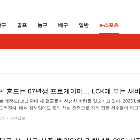
야구
골프
농구
배구
일반
e-스포츠
판 흔드는 07년생 프로게이머… LCK에 부는 새
브 레전드(LoL) 판에 새 얼굴들이 신선한 바람을 일으키고 있다. 2025 L
드러진다. 데뷔 첫해임에도 팀의 핵심 전력으로 자리 잡은 선수들이 리그
수는 단연 디플러스 기아의 ‘시우’ 전시우와 BNK 피어엑스의 ‘디아블’ 남
.22.
국민일보