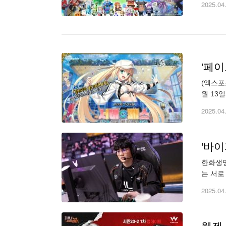
2025.04
'페이
(엑스포
월 13
트는 여
2025.04
'바이
한화생명
는 서로
레나에서
2025.04