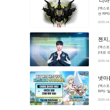
'디아
(엑스포
션 RPG
서는 '
2025.04
젠지,
(엑스포
(대표 
기를 진
2025.04
넷마블
(엑스포
RPG 
백의 날
2025.04