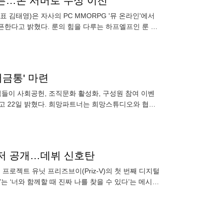
오픈…본 서버로 무상 이전
표 김태영)은 자사의 PC MMORPG '뮤 온라인'에서
픈한다고 밝혔다. 룬의 힘을 다루는 하프엘프인 룬 마
등 밸런스가
금통' 마련
이 사회공헌, 조직문화 활성화, 구성원 참여 이벤
다고 22일 밝혔다. 희망파트너는 희망스튜디오와 협력
슨재단, 데브시스터즈, 안
 티저 공개…데뷔 신호탄
젝트 유닛 프리즈브이(Priz-V)의 첫 번째 디지털
you)’는 ‘너와 함께할 때 진짜 나를 찾을 수 있다’는 메시지