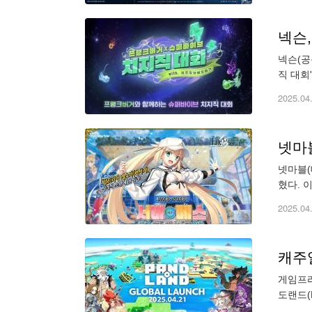
넥슨,
넥슨(공
직 대회
으로 이
2025.04
넷마블
넷마블(
혔다. 
이벤트 
2025.04
캐주얼
게임프리
도랜드(
RPG 