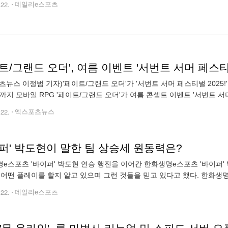
.22.
데일리e스포츠
트/그랜드 오더', 여름 이벤트 '서번트 서머 페스티벌
츠뉴스 이정범 기자)'페이트/그랜드 오더'가 '서번트 서머 페스티벌 2025!
일까지 모바일 RPG '페이트/그랜드 오더'가 여름 콘셉트 이벤트 '서번트 서
름 분위기를 담은 스토리형 콘텐츠다. 이용자는 이벤트에 참여해 '4성
.22.
엑스포츠뉴스
퍼' 박도현이 말한 팀 상승세 원동력은?
e스포츠 '바이퍼' 박도현 연승 행진을 이어간 한화생명e스포츠 '바이퍼'
 어떤 플레이를 할지 알고 있으며 그런 것들을 믿고 있다고 했다. 한화생명
 열린 LCK 3주 차서 농심 레드포스를 2대0으로 제압했다. 5연승을 달
.22.
데일리e스포츠