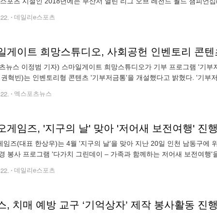
2e스포츠 시절인 2018년에는 부산서 열린 리그 오브 레전드 월드 챔피언십
을 연출했다. 이후 로그, 플라이퀘스트, 그리핀에서 선수 생활을 이어간
.22.
데일리e스포츠
츠뉴스 이정범 기자) 스마일게이트 희망스튜디오가 기부 프로그램 '기부
 권혁빈)는 인벤토리형 콘텐츠 '기부저금통'을 개설했다고 밝혔다. '기
들이 사회공헌, 조직문화 활성화, 구성원 참여 이벤트 등 다양한 분야에 
.22.
엑스포츠뉴스
게임즈, '지구의 날' 맞아 '저어새 보전여행' 진
임즈(대표 한상우)는 4월 '지구의 날'을 맞아 지난 20일 인천 남동구에
경 봉사 프로그램 '다가치 그린데이 – 가족과 함께하는 저어새 보전여행'
SG 경영 실천의 일환으로, 임직원이 직접 참여할 수 있는 친환경 캠페인인
.22.
데일리e스포츠
, 치매 예방 교구 ‘기억상자’ 제작 봉사활동 진