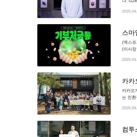
다. G
는 기적
2025.04
(엑스포
(이사장
너 기업
2025.04
카카오
카카오게
는 친환
즈의 E
2025.04
컴투스