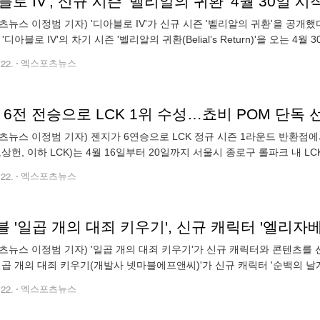
블로 IV', 신규 시즌 '벨리알의 귀환' 4월 30일
츠뉴스 이정범 기자) '디아블로 IV'가 신규 시즌 '벨리알의 귀환'을 공개
 '디아블로 IV'의 차기 시즌 '벨리알의 귀환(Belial’s Return)'을 오는
거짓의 군주' 벨리알이 돌아오며, 이용자는 새로운 동료와
.22.
엑스포츠뉴스
 6전 전승으로 LCK 1위 수성…쵸비 POM 단독 선
츠뉴스 이정범 기자) 젠지가 6연승으로 LCK 정규 시즌 1라운드 반환점
오상헌, 이하 LCK)는 4월 16일부터 20일까지 서울시 종로구 롤파크 내 LCK
행했다. 10개 게임단 중 젠지는 3주 차까지 6전 전승을 이어가며 단
.22.
엑스포츠뉴스
 '일곱 개의 대죄 키우기', 신규 캐릭터 '엘리
츠뉴스 이정범 기자) '일곱 개의 대죄 키우기'가 신규 캐릭터와 콘텐츠를 
'일곱 개의 대죄 키우기(개발사 넷마블에프앤씨)'가 신규 캐릭터 '순백의 날
개 엘리자베스'는 근력 속성의 서포터 캐릭터로, 아군에게 버프를 부여하
.22.
엑스포츠뉴스