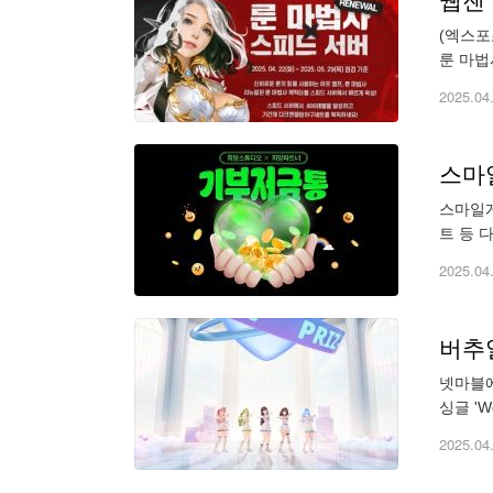
웹젠 
(엑스포
룬 마법
법사는 
2025.04
스마
스마일게
트 등 
해 사회
2025.04
버추얼
넷마블에
싱글 'W
를 중심
2025.04