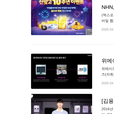
NHN
(엑스포
바일 웹
게임 '
2025.04
위메이
위메이드
즈(자회
가 정당
2025.04
[김용
2016