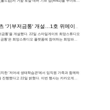
(롤드컵)서 거함 로얄 네버 기브 업(RNG)을 무너트리
스마일게이트 희망스튜디오, 사회공헌 인벤토리 콘텐츠 '기부저금통' 개설…1호 위메이드플레이
저금통'을 개설했다. 22일 스마일게이트 희망스튜디오
부저금통'은 희망스튜디오 플랫폼에 참여하는 희망파트
활용할 수 있다. 희망파트
행
 위치한 '저어새 생태학습관'에서 임직원 가족과 함께하
을 진행했다고 22일 밝혔다. 이번 행사는 카카오게임
 '다가치
행