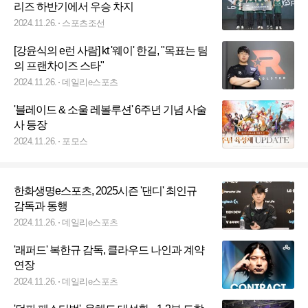
리즈 하반기에서 우승 차지
2024.11.26.
스포츠조선
[강윤식의 e런 사람] kt '웨이' 한길, "목표는 팀
의 프랜차이즈 스타"
2024.11.26.
데일리e스포츠
'블레이드 & 소울 레볼루션' 6주년 기념 사술
사 등장
2024.11.26.
포모스
한화생명e스포츠, 2025시즌 '댄디' 최인규
감독과 동행
2024.11.26.
데일리e스포츠
'래퍼드' 복한규 감독, 클라우드 나인과 계약
연장
2024.11.26.
데일리e스포츠