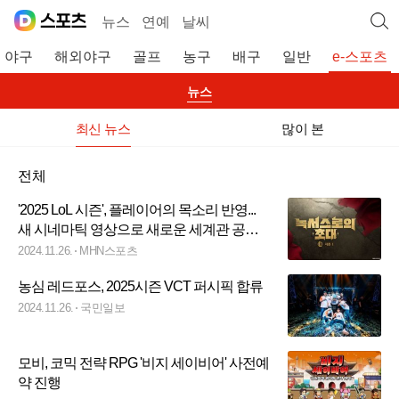
뉴스
연예
날씨
야구
해외야구
골프
농구
배구
일반
e-스포츠
뉴스
최신 뉴스
많이 본
전체
'2025 LoL 시즌', 플레이어의 목소리 반영...
새 시네마틱 영상으로 새로운 세계관 공개
예정
2024.11.26.
MHN스포츠
농심 레드포스, 2025시즌 VCT 퍼시픽 합류
2024.11.26.
국민일보
모비, 코믹 전략 RPG '비지 세이비어' 사전예
약 진행