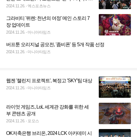
점]
2024.11.26.
엑스포츠뉴스
그라비티 '뮈렌: 천년의 여정' 메인 스토리 7
장 업데이트
2024.11.26.
마니아타임즈
버프툰 오리지널 공모전, '좀비폰' 등 5개 작품 선정
2024.11.26.
마니아타임즈
웹젠 '챌린지 프로젝트', 복정고 'SKY'팀 대상
2024.11.26.
마니아타임즈
라이엇 게임즈, LoL 세계관 강화를 위한 세
부 콘텐츠 공개
2024.11.26.
포모스
OK저축은행 브리온, 2024 LCK 아카데미 시