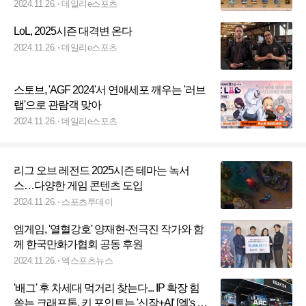
2024.11.26.
데일리e스포츠
LoL, 2025시즌 대격변 온다
2024.11.26.
데일리e스포츠
스토브, 'AGF 2024'서 연애세포 깨우는 '러브
랩'으로 관람객 맞아
2024.11.26.
데일리e스포츠
리그 오브 레전드 2025시즌 테마는 녹서
스…다양한 게임 콘텐츠 도입
2024.11.26.
스포츠투데이
엠게임, '열혈강호' 양재현-전극진 작가와 함
께 한국만화가협회 공동 후원
2024.11.26.
엑스포츠뉴스
'배그' 후 차세대 먹거리 찾는다... IP 확장 힘
쏟는 크래프톤, 키 포인트는 '신작+AI' [엑's 초