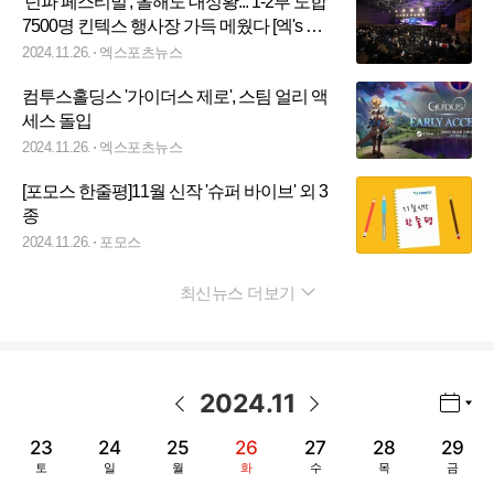
'던파 페스티벌', 올해도 대성황... 1-2부 도합
7500명 킨텍스 행사장 가득 메웠다 [엑's 이
슈]
2024.11.26.
엑스포츠뉴스
컴투스홀딩스 '가이더스 제로', 스팀 얼리 액
세스 돌입
2024.11.26.
엑스포츠뉴스
[포모스 한줄평]11월 신작 '슈퍼 바이브' 외 3
종
2024.11.26.
포모스
최신뉴스 더보기
펼치기
2024
.
11
년월 선택 열기/닫기
이전 날짜
다음 날짜
23
24
25
26
27
28
29
토
일
월
화
수
목
금