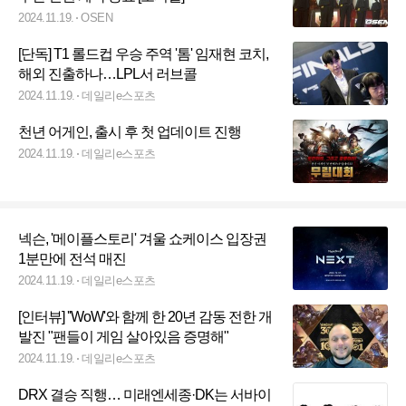
2024.11.19.
OSEN
[단독] T1 롤드컵 우승 주역 '톰' 임재현 코치,
해외 진출하나…LPL서 러브콜
2024.11.19.
데일리e스포츠
천년 어게인, 출시 후 첫 업데이트 진행
2024.11.19.
데일리e스포츠
넥슨, '메이플스토리' 겨울 쇼케이스 입장권
1분만에 전석 매진
2024.11.19.
데일리e스포츠
[인터뷰] ''WoW'와 함께 한 20년 감동 전한 개
발진 "팬들이 게임 살아있음 증명해"
2024.11.19.
데일리e스포츠
DRX 결승 직행… 미래엔세종·DK는 서바이