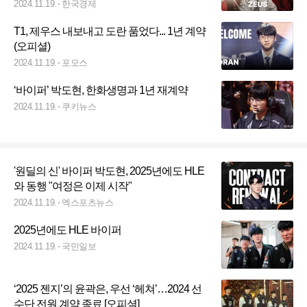
2024.11.19.
한국경제
T1, 제우스 내보내고 도란 품었다... 1년 계약
(오피셜)
2024.11.19.
포모스
‘바이퍼’ 박도현, 한화생명과 1년 재계약
2024.11.19.
쿠키뉴스
'원딜의 신' 바이퍼 박도현, 2025년에도 HLE
와 동행 "여정은 이제 시작"
2024.11.19.
엑스포츠뉴스
2025년에도 HLE 바이퍼
2024.11.19.
국민일보
‘2025 젠지’의 윤곽은, 우선 ‘헤쳐’…2024 선
수단 전원 계약 종료 [오피셜]