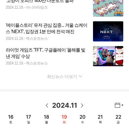
'고양이 오피스' 800만 다운로드 돌파
2024.11.19.
마니아타임즈
'메이플스토리' 유저 관심 집중... 겨울 쇼케이
스 'NEXT', 입장권 1분 만에 전석 매진
2024.11.19.
엑스포츠뉴스
라이엇 게임즈 'TFT', 구글플레이 '올해를 빛
낸 게임' 수상
2024.11.19.
엑스포츠뉴스
최신뉴스 더보기
펼치기
2024
.
11
년월 선택 열기/닫기
이전 날짜
다음 날짜
16
17
18
19
20
21
22
토
일
월
화
수
목
금