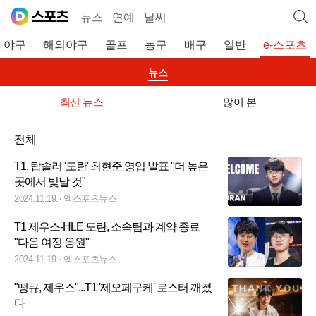
뉴스
연예
날씨
야구
해외야구
골프
농구
배구
일반
e-스포츠
뉴스
최신 뉴스
많이 본
전체
T1, 탑솔러 '도란' 최현준 영입 발표 "더 높은
곳에서 빛날 것"
2024.11.19.
엑스포츠뉴스
T1 제우스-HLE 도란, 소속팀과 계약 종료
"다음 여정 응원"
2024.11.19.
엑스포츠뉴스
"땡큐, 제우스"...T1 '제오페구케' 로스터 깨졌
다