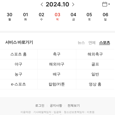
2024
.
10
년월 선택 열기/닫기
이전 날짜
다음 날짜
30
01
02
03
04
05
06
월
화
수
목
금
토
일
서비스 바로가기
뉴스
연예
스포츠
스포츠 홈
축구
해외축구
야구
해외야구
골프
농구
배구
일반
e-스포츠
칼럼/카툰
영상 홈
로그인
공지사항
전체보기
이용약관
·
기사배열책임자 : 임광욱
·
청소년보호책임자 : 이호원