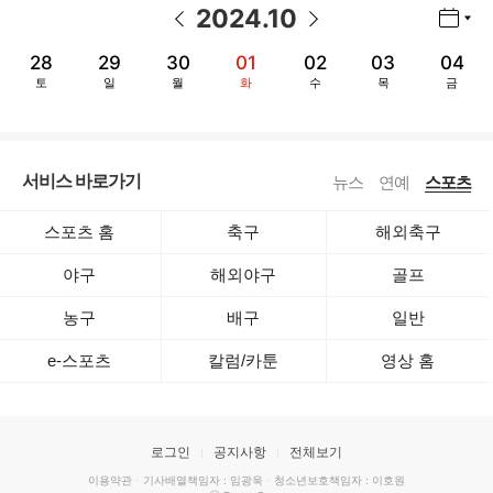
2024
.
10
년월 선택 열기/닫기
이전 날짜
다음 날짜
28
29
30
01
02
03
04
토
일
월
화
수
목
금
서비스 바로가기
뉴스
연예
스포츠
스포츠 홈
축구
해외축구
야구
해외야구
골프
농구
배구
일반
e-스포츠
칼럼/카툰
영상 홈
로그인
공지사항
전체보기
이용약관
·
기사배열책임자 : 임광욱
·
청소년보호책임자 : 이호원