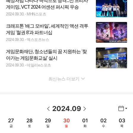
혜성처럼 나타나 극적으로 승격...신 프리사
게이밍, VCT 2024 어센션 퍼시픽 우승
2024.09.30.
MHN스포츠
크래프톤 '배그 모바일', 세계적인 액션 격투
게임 '철권 8'과 파트너십
2024.09.30.
엑스포츠뉴스
게임문화재단, 청소년들의 꿈 지원하는 '찾
아가는 게임문화교실' 실시
2024.09.30.
데일리e스포츠
최신뉴스 더보기
펼치기
2024
.
09
년월 선택 열기/닫기
이전 날짜
다음 날짜
27
28
29
30
01
02
03
금
토
일
월
화
수
목