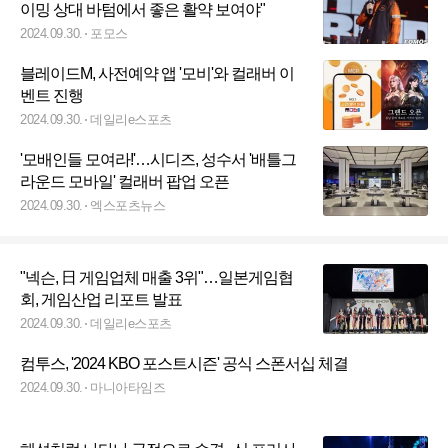
이밍 상대 바텀에서 좋은 활약 보여야"
2024.09.30.
포모스
블레이드M, 사전예약 앱 '모비'와 컬래버 이
벤트 진행
2024.09.30.
데일리e스포츠
'모배인들 모여라!'…시디즈, 성수서 '배틀그
라운드 모바일' 컬래버 팝업 오픈
2024.09.30.
엑스포츠뉴스
"넥슨, 日 게임업체 매출 3위"…일본게임협
회, 게임산업 리포트 발표
2024.09.30.
데일리e스포츠
컴투스, '2024 KBO 포스트시즌' 공식 스폰서십 체결
2024.09.30.
마니아타임즈