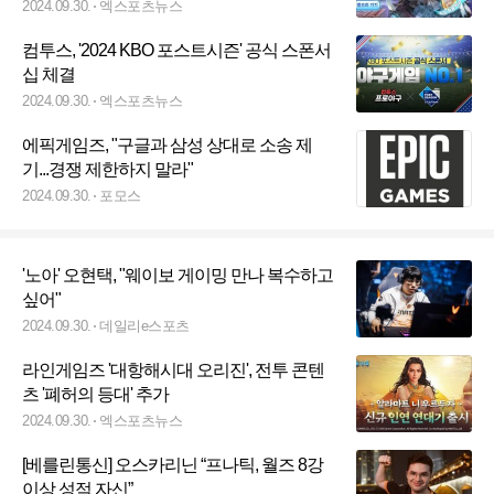
2024.09.30.
엑스포츠뉴스
컴투스, '2024 KBO 포스트시즌' 공식 스폰서
십 체결
2024.09.30.
엑스포츠뉴스
에픽게임즈, "구글과 삼성 상대로 소송 제
기...경쟁 제한하지 말라"
2024.09.30.
포모스
'노아' 오현택, "웨이보 게이밍 만나 복수하고
싶어"
2024.09.30.
데일리e스포츠
라인게임즈 '대항해시대 오리진', 전투 콘텐
츠 '폐허의 등대' 추가
2024.09.30.
엑스포츠뉴스
[베를린통신] 오스카리닌 “프나틱, 월즈 8강
이상 성적 자신”