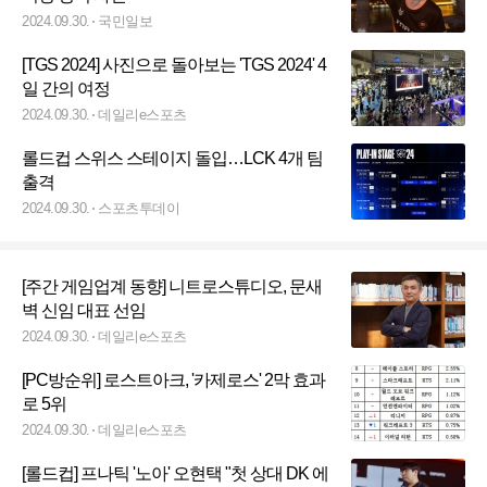
2024.09.30.
국민일보
[TGS 2024] 사진으로 돌아보는 'TGS 2024' 4
일 간의 여정
2024.09.30.
데일리e스포츠
롤드컵 스위스 스테이지 돌입…LCK 4개 팀
출격
2024.09.30.
스포츠투데이
[주간 게임업계 동향] 니트로스튜디오, 문새
벽 신임 대표 선임
2024.09.30.
데일리e스포츠
[PC방순위] 로스트아크, '카제로스' 2막 효과
로 5위
2024.09.30.
데일리e스포츠
[롤드컵] 프나틱 '노아' 오현택 "첫 상대 DK 에