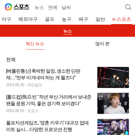
뉴스
연예
날씨
야구
해외야구
골프
농구
배구
일반
e-스포츠
뉴스
최신 뉴스
많이 본
전체
[베를린통신] 촉박한 일정, 생소한 단판
제…“전부 이겨내야 하는 게 월즈다”
2024.09.30.
국민일보
[롤드컵] BLG 빈 "작년 부산 거리에서 보내준
팬들 응원 기억, 좋은 경기력 보이겠다"
2024.09.30.
포모스
폴포지션게임즈, '영혼 키우기' 대규모 업데
이트 실시…다양한 프로모션 진행