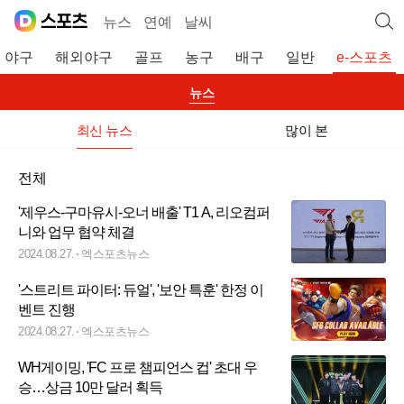
뉴스
연예
날씨
야구
해외야구
골프
농구
배구
일반
e-스포츠
뉴스
최신 뉴스
많이 본
전체
'제우스-구마유시-오너 배출' T1 A, 리오컴퍼
니와 업무 협약 체결
2024.08.27.
엑스포츠뉴스
'스트리트 파이터: 듀얼', '보안 특훈' 한정 이
벤트 진행
2024.08.27.
엑스포츠뉴스
WH게이밍, 'FC 프로 챔피언스 컵' 초대 우
승…상금 10만 달러 획득