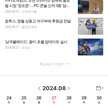
카카오게임즈, 오션 드라이브 앞세워 글로
벌 시장 ‘정조준’… PC·콘솔 신작 3종 ‘담금
질’ [SS포커스]
2024.08.27.
스포츠서울
컴투스, 영월 상동고 야구부에 후원금 전달
2024.08.27.
일간스포츠
'삼국블레이드', 왕이 초월 업데이트 실시
2024.08.27.
포모스
최신뉴스 더보기
펼치기
2024
.
08
년월 선택 열기/닫기
이전 날짜
다음 날짜
24
25
26
27
28
29
30
토
일
월
화
수
목
금