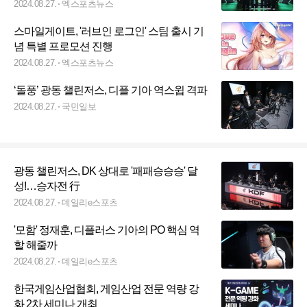
2024.08.27.
엑스포츠뉴스
스마일게이트, '러브인 로그인' 스팀 출시 기
념 특별 프로모션 진행
2024.08.27.
엑스포츠뉴스
‘돌풍’ 광동 챌린저스, 디플 기아 역스윕 격파
2024.08.27.
국민일보
광동 챌린저스, DK 상대로 '패패승승승' 달
성!…승자전 行
2024.08.27.
데일리e스포츠
'모함' 정재훈, 디플러스 기아의 PO 핵심 역
할 해줄까
2024.08.27.
데일리e스포츠
한국게임산업협회, 게임산업 전문 역량 강
화 2차 세미나 개최