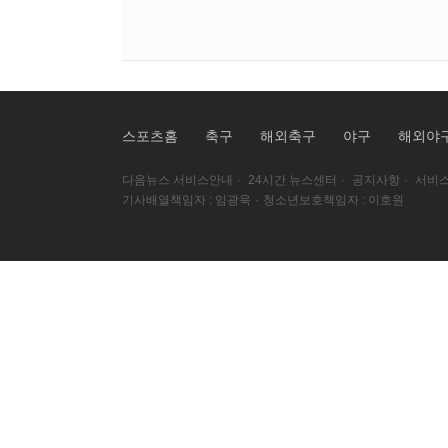
스포츠홈
축구
해외축구
야구
해외야
다음뉴스 서비스안내
·
24시간 뉴스센터
·
공지사항
·
서비스
기사배열책임자 : 임광욱
·
청소년보호책임자 : 이호원