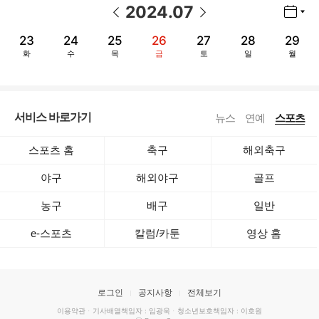
2024
.
07
년월 선택 열기/닫기
이전 날짜
다음 날짜
23
24
25
26
27
28
29
화
수
목
금
토
일
월
서비스 바로가기
뉴스
연예
스포츠
스포츠 홈
축구
해외축구
야구
해외야구
골프
농구
배구
일반
e-스포츠
칼럼/카툰
영상 홈
로그인
공지사항
전체보기
이용약관
·
기사배열책임자 : 임광욱
·
청소년보호책임자 : 이호원