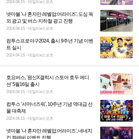
2024.04.15.
데일리e스포츠
넷마블 '나 혼자만 레벨업:어라이즈', 도심 옥
외 광고 및 버스·지하철 광고 진행
2024.04.15.
데일리e스포츠
컴투스프로야구2024, 출시 9주년 기념 이벤
트 실시
2024.04.15.
데일리e스포츠
호요버스, '원신X갤럭시 스토어 호두 에디
션' 5월16일 출시
2024.04.15.
데일리e스포츠
컴투스 '서머너즈워', 10주년 기념 역대급 선
물 대축제
2024.04.15.
데일리e스포츠
넷마블 '나 혼자만 레벨업:어라이즈', 네네치
킨 컬래버 이벤트 진행