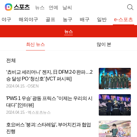
뉴스
연예
날씨
야구
해외야구
골프
농구
배구
일반
e-스포츠
뉴스
최신 뉴스
많이 본
전체
‘쵸비교 세리머니’ 젠지, 日 DFM 2-0 완파…2
승 달성 PO ‘청신호’ [VCT 퍼시픽]
2024.04.15.
OSEN
'PWS 1 우승' 광동 프릭스 "이제는 우리의 시
대다" [인터뷰]
2024.04.15.
엑스포츠뉴스
호요버스 '붕괴: 스타레일', 부어치킨과 협업
진행