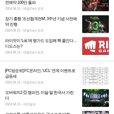
전예약 100만 돌파
2024.04.15.
데일리e스포츠
장기 흥행 '조선협객전M', 3주년 기념 사전예
약 진행
2024.04.15.
데일리e스포츠
라이엇이 'LoL'에 뱅가드 도입해 핵 줄인다…
디도스는?
2024.04.15.
데일리e스포츠
[PC방순위] FC온라인, 'UCL' 연계 이벤트로
급등세
2024.04.15.
데일리e스포츠
오버워치2 亞 챔피언, 이달 말 한국서 가린
다
2024.04.15.
국민일보