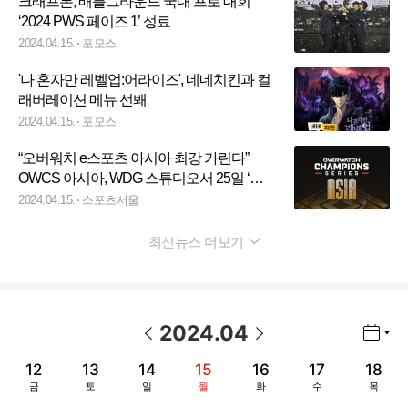
크래프톤, 배틀그라운드 국내 프로 대회
‘2024 PWS 페이즈 1’ 성료
2024.04.15.
포모스
'나 혼자만 레벨업:어라이즈', 네네치킨과 컬
래버레이션 메뉴 선봬
2024.04.15.
포모스
“오버워치 e스포츠 아시아 최강 가린다”
OWCS 아시아, WDG 스튜디오서 25일 ‘팡
파르’
2024.04.15.
스포츠서울
최신뉴스 더보기
펼치기
2024
.
04
년월 선택 열기/닫기
이전 날짜
다음 날짜
12
13
14
15
16
17
18
금
토
일
월
화
수
목