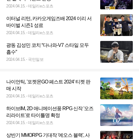
2024.04.15.
데일리e스포츠
이터널 리턴, 카카오게임즈배 2024 이리 서
바이벌 시즌1 성료
2024.04.15.
데일리e스포츠
광동 김성민 코치 “다나와-V7 스타일 모두
흡수”
2024.04.15.
국민일보
나이언틱, '포켓몬GO 페스트 2024' 티켓 판
매 시작
2024.04.15.
데일리e스포츠
하이브IM, 2D 애니메이션풍 RPG 신작 '오즈
리라이트'로 타이틀명 확정
2024.04.15.
데일리e스포츠
상반기 MMORPG 기대작 '에오스 블랙', 사