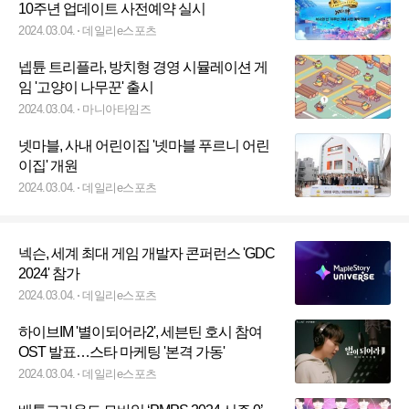
10주년 업데이트 사전예약 실시
2024.03.04.
데일리e스포츠
넵튠 트리플라, 방치형 경영 시뮬레이션 게
임 '고양이 나무꾼' 출시
2024.03.04.
마니아타임즈
넷마블, 사내 어린이집 '넷마블 푸르니 어린
이집' 개원
2024.03.04.
데일리e스포츠
넥슨, 세계 최대 게임 개발자 콘퍼런스 'GDC
2024' 참가
2024.03.04.
데일리e스포츠
하이브IM '별이되어라2', 세븐틴 호시 참여
OST 발표…스타 마케팅 '본격 가동'
2024.03.04.
데일리e스포츠