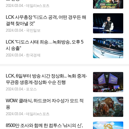
2024.03.04.
데일리e스포츠
LCK 사무총장 “디도스 공격, 어떤 경우든 해
결책 찾아낼 것”
2024.03.04.
국민일보
LCK “디도스 사태 죄송…녹화방송, 오후 5
시 송출”
2024.03.04.
한국경제
LCK, 6일부터 방송 시간 정상화... 녹화 중계-
무관중 생중계-정상화 수순 진행
2024.03.04.
포모스
WOW: 클래식, 하드코어 자수성가 모드 적
용
2024.03.04.
데일리e스포츠
8500만 조사와 함께 한 컴투스 '낚시의 신',