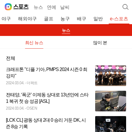
뉴스
연예
날씨
야구
해외야구
골프
농구
배구
일반
e-스포츠
뉴스
최신 뉴스
많이 본
전체
크래프톤 "디플 기아, PMPS 2024 시즌 0 최
강자"
2024.03.04.
더팩트
전태양, ‘폭군’ 이제동 상대로 13년만에 스타
1 복귀 첫 승 성공 [ASL]
2024.03.04.
OSEN
[LCK CL] 광동 상대 2대 0 승리 거둔 DK, 시
즌 8승 기록