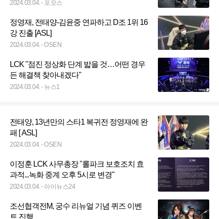
2024.03.04.
포모스
정영재, 전태양-김윤중 연파하고 D조 1위 16
강 진출 [ASL]
2024.03.04.
OSEN
LCK "점진 정상화 단계 밟을 것…어떤 경우
든 해결책 찾아내겠다"
2024.03.04.
뉴스1
전태양, 13년만의 스타1 복귀전 정영재에 완
패 [ ASL]
2024.03.04.
OSEN
이정훈 LCK 사무총장 "롤파크 보호조치 효
과적...녹화 중계 오후 5시로 변경"
2024.03.04.
아이뉴스24
조선협객전M, 궁수 리뉴얼 기념 퀴즈 이벤
트 진행