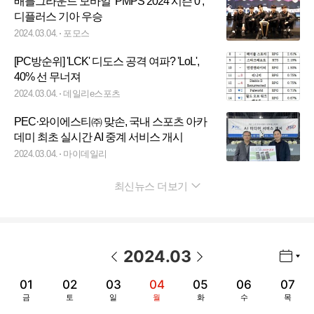
배틀그라운드 모바일 ‘PMPS 2024 시즌 0’,
디플러스 기아 우승
2024.03.04.
포모스
[PC방순위] 'LCK' 디도스 공격 여파? 'LoL',
40% 선 무너져
2024.03.04.
데일리e스포츠
PEC·와이에스티㈜ 맞손, 국내 스포츠 아카
데미 최초 실시간 AI 중계 서비스 개시
2024.03.04.
마이데일리
최신뉴스 더보기
펼치기
2024
.
03
년월 선택 열기/닫기
이전 날짜
다음 날짜
01
02
03
04
05
06
07
금
토
일
월
화
수
목