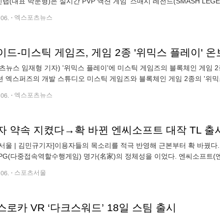
민랩(대표 박문형)은 실시간 PVP 액션 게임 '스매시 레전드(SMASH LE
이벤트를 시작했다고 밝혔다. 2021년 4월 출시된 이 게임은 약 2년 6개월
.06.
엑스포츠뉴스
드-미스틱 게임즈, 게임 2종 '위믹스 플레이' 
츠뉴스 임재형 기자) '위믹스 플레이'에 미스틱 게임즈의 블록체인 게임 2
 엑스퍼즈의 개발 스튜디오 미스틱 게임즈와 블록체인 게임 2종의 '위믹
계약을 맺은 것은 이번이 처음이다. 미스틱 게임즈는 '콜 오브 더 보이드'와
.06.
엑스포츠뉴스
서울 | 김민규기자]이용자들의 목소리를 적극 반영해 근본부터 확 바꿨다. 
PG(다중접속역할수행게임) 명가(名家)의 정체성을 이었다. 엔씨소프트(엔씨)
씨는 ‘리니지’를 시작으로 ‘아이온’, ‘블레이드 앤 소울’ 등 굵직한 게임
.06.
스포츠서울
로카 VR ‘다크스워드’ 18일 스팀 출시