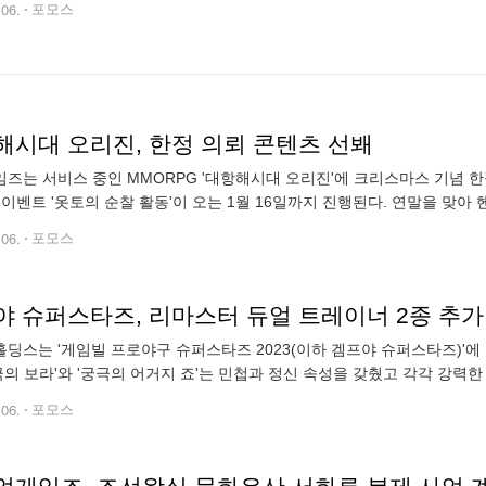
.06.
포모스
해시대 오리진, 한정 의뢰 콘텐츠 선봬
즈는 서비스 중인 MMORPG '대항해시대 오리진'에 크리스마스 기념 한
 이벤트 '옷토의 순찰 활동'이 오는 1월 16일까지 진행된다. 연말을 맞아
 전개되며, 순차적으로 개방되는 사건들을 올바로 해결해야 최종 의뢰에
.06.
포모스
야 슈퍼스타즈, 리마스터 듀얼 트레이너 2종 추가
딩스는 '게임빌 프로야구 슈퍼스타즈 2023(이하 겜프야 슈퍼스타즈)'에
궁극의 보라'와 '궁극의 어거지 죠'는 민첩과 정신 속성을 갖췄고 각각 강력
'트레이너 연구'가 추가돼 손쉽게 획득할 수 있다. 또한, 이번 달 19일까지
.06.
포모스