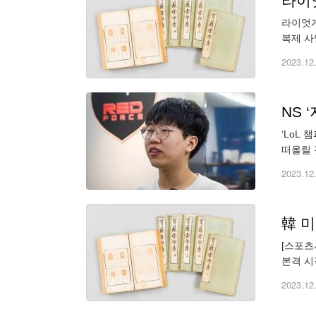
라이
라이엇게
복제 사
위한 투
2023.12
NS 
‘LoL
떠올릴 
였지만 
2023.12
[스포츠
본격 시
라이엇 
2023.12