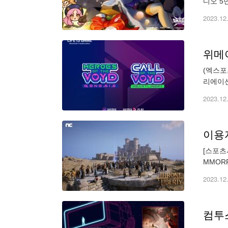
디오 5
스마스 
2023.12
위메이
(엑스포
리에이션
온보딩 
2023.12
[스포츠
MMOR
다. 엔
2023.12
컴투스