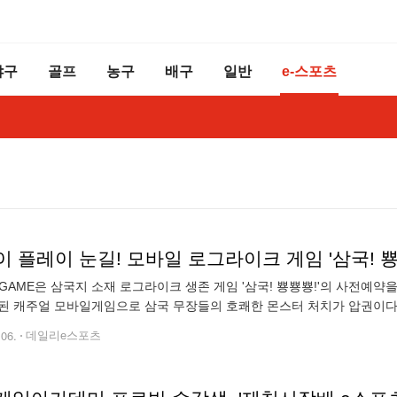
야구
골프
농구
배구
일반
e-스포츠
 플레이 눈길! 모바일 로그라이크 게임 '삼국! 뿅
G GAME은 삼국지 소재 로그라이크 생존 게임 '삼국! 뿅뿅뿅!'의 사전예약
된 캐주얼 모바일게임으로 삼국 무장들의 호쾌한 몬스터 처치가 압권이다
트레스를 해소하기에 제격인 게임이다. 한 손 플레이로 삼국지 영웅들을
.06.
데일리e스포츠