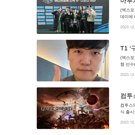
마루
(엑스포
데미에 
반 수강
2023.12
T1 
(엑스포
형 선수
마유시 
2023.12
컴투스
컴투스의
식 출시
하는 액
2023.12