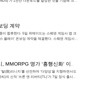
GENDS)'가 1천만 다운로드를 달성한 것을 기념해 크리
 만
온보딩 계약
종이 합류한다. 5일 위메이드는 스웨덴 게임사 앱 크
스 플레이' 온보딩 계약을 체결했다. 스웨덴 게임사와
 '히어로
이용자 약속 지켰다→확 바뀐 엔씨소프트 대작 TL 출시, MMORPG 명가 ‘흥행신화’ 이을까[SS시선집중]
‘탈(脫)리니지’를 선언하며 ‘다양성’을 지향하면서도
의 신작 ‘쓰론 앤 리버티(TL)’가 7일 정식 출시한