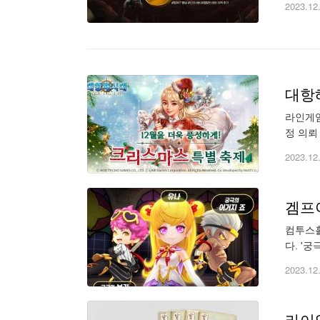
2023.12
대항
라인게임
정 의뢰
스토리가
2023.12
겜프
컴투스홀
다. '
구소에 
2023.12