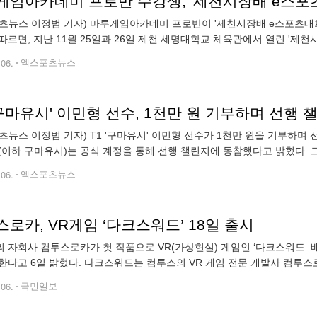
게임아카데미 프로반 수강생, '제천시장배 e스포츠대
츠뉴스 이정범 기자) 마루게임아카데미 프로반이 '제천시장배 e스포츠대회'
따르면, 지난 11월 25일과 26일 제천 세명대학교 체육관에서 열린 '
생 팀이 '발로란트' 종목 본선 16강에 올랐다. 이 대회는 여러 종목의 다
.06.
엑스포츠뉴스
'구마유시' 이민형 선수, 1천만 원 기부하며 선행 
츠뉴스 이정범 기자) T1 '구마유시' 이민형 선수가 1천만 원을 기부하며 선
(이하 구마유시)는 공식 계정을 통해 선행 챌린지에 동참했다고 밝혔다. 
선수는 "우승을 바라는 팬분들의 선행이 모여 기적을 만들어냈다"라며 "
.06.
엑스포츠뉴스
로카, VR게임 ‘다크스워드’ 18일 출시
 자회사 컴투스로카가 첫 작품으로 VR(가상현실) 게임인 ‘다크스워드: 배
한다고 6일 밝혔다. 다크스워드는 컴투스의 VR 게임 전문 개발사 컴투
션 접속역할수행게임(RPG)이다. 화려한 그래픽과 휘두르기·막기·피하기
.06.
국민일보