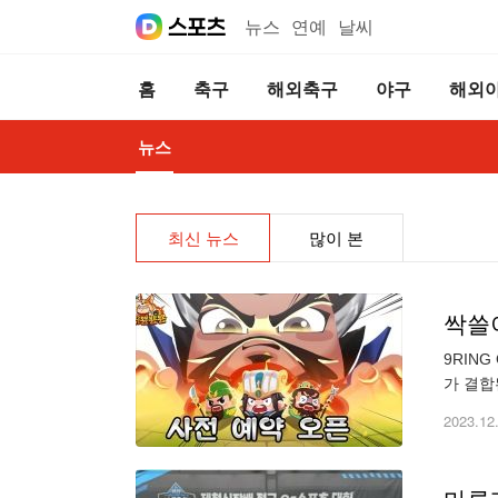
뉴스
연예
날씨
홈
축구
해외축구
야구
해외
뉴스
최신 뉴스
많이 본
싹쓸이
9RIN
가 결합
끼며 스
2023.12