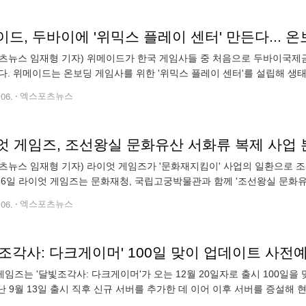
드, 두바이에 '위믹스 플레이 센터' 만든다... 
츠뉴스 임재형 기자) 위메이드가 한국 게임사들 중 처음으로 두바이국제금
다. 위메이드는 온보딩 게임사를 위한 '위믹스 플레이 센터'를 설립해 생
최초로 DIFC의 이노베이션 허브와 파트너십을 체결했다고 밝혔다. DIFC
.06.
엑스포츠뉴스
엇 게임즈, 조선왕실 문화유산 서화류 복제 사업 
츠뉴스 임재형 기자) 라이엇 게임즈가 '문화재지킴이' 사업의 일환으로 
 6일 라이엇 게임즈는 문화재청, 국립고궁박물관과 함께 '조선왕실 문화유
이엇 게임즈가 문화재청과 2022년 후원약정에서 향후 계획을 공개함에 있
.06.
엑스포츠뉴스
조각사: 다크게이머' 100일 맞이 업데이트 사전
임즈는 '달빛조각사: 다크게이머'가 오는 12월 20일자로 출시 100일을
난 9월 13일 출시 직후 신규 서버를 추가한 데 이어 이후 서버를 증설해 
이다. 100일을 맞아 업데이트 사전예약자가 10만 명을 달성할 경우 모든