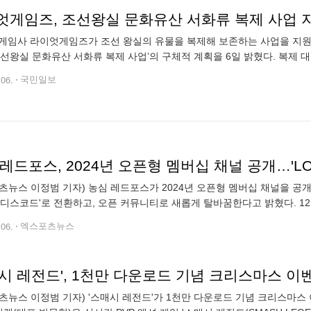
엇게임즈, 조선왕실 문화유산 서화류 복제 사업 
게임사 라이엇게임즈가 조선 왕실의 유물을 복제해 보존하는 사업을 지원
조선왕실 문화유산 서화류 복제 사업’의 구체적 계획을 6일 밝혔다. 복
廟親祭規制圖說屛風) ▲보소당인존(寶蘇堂印存) 등 총 3건 9점이다. 책가
.06.
국민일보
레드포스, 2024년 오픈형 멤버십 채널 공개…'LO
츠뉴스 이정범 기자) 농심 레드포스가 2024년 오픈형 멤버십 채널을 공개
'디스코드'로 전환하고, 오픈 커뮤니티로 새롭게 탈바꿈한다고 밝혔다. 1
리그 오브 레전드', '발로란트', '배틀그라운드 모바일' 선수단이 참여한다. 
.06.
엑스포츠뉴스
매시 레전드', 1천만 다운로드 기념 크리스마스 
츠뉴스 이정범 기자) '스매시 레전드'가 1천만 다운로드 기념 크리스마