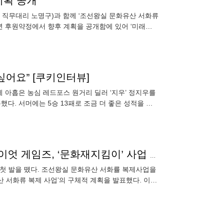
계획 공개
 직무대리 노명구)과 함께 ‘조선왕실 문화유산 서화류
2년 후원약정에서 향후 계획을 공개함에 있어 ‘미래를
의 연장선이다. 구
 싶어요” [쿠키인터뷰]
열에 아홉은 농심 레드포스 원거리 딜러 ‘지우’ 정지우를
록했다. 서머에는 5승 13패로 조금 더 좋은 성적을 보
韓 미래 지원사업 첫발→서화류 복제사업 본격화…라이엇 게임즈, ‘문화재지킴이’ 사업 확대
 첫 발을 뗐다. 조선왕실 문화유산 서화률 복제사업을
 서화류 복제 사업’의 구체적 계획을 발표했다. 이는
‘미래를 위한