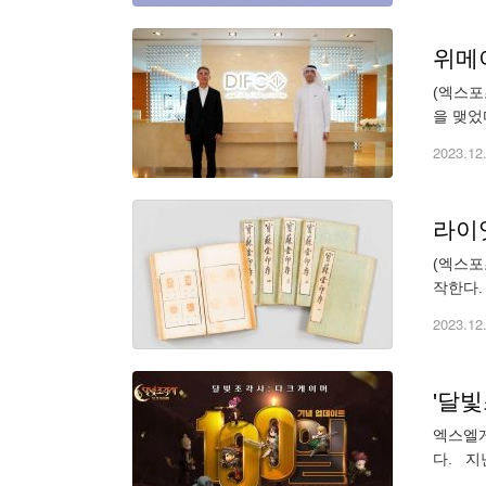
위메이
(엑스포
을 맺었
게임사 
2023.12
라이
(엑스포
작한다.
이는 라
2023.12
'달빛
엑스엘게
다. 지
운영 중