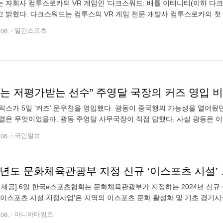
 자회사 컴투스로카의 VR 게임인 ‘다크스워드: 배틀 이터니티(이하 다크스
 밝혔다. 다크스워드는 컴투스의 VR 게임 전문 개발사 컴투스로카의 첫
PG이다. VR 게임 최고 수준의 그래픽과 휘두르기·막기·피하기·활쏘기 등
.06.
일간스포츠
즈는 저평가받는 선수” 주영달 국장의 커즈 영입 
릭스가 5일 ‘커즈’ 문우찬을 영입했다. 광동이 중국행의 가능성을 열어뒀던
결은 무엇이었을까. 광동 주영달 사무국장이 직접 답했다. 사실 광동은 
려했다. 하지만 라이엇 게임즈가 내년에 협곡에 대격변 패치를 도입한다
.06.
국민일보
4년도 문화체육관광부 지정 신규 ‘이스포츠 시설’
PA 제공] 6일 한국e스포츠협회는 문화체육관광부가 지정하는 2024년 신규
‘이스포츠 시설 지정사업’은 지역의 이스포츠 문화 활성화 및 기초 경기
률에 따라, 이스포츠 문화를 선도할 인터넷컴퓨터게임시설제공업(이하 P
.06.
마니아타임즈