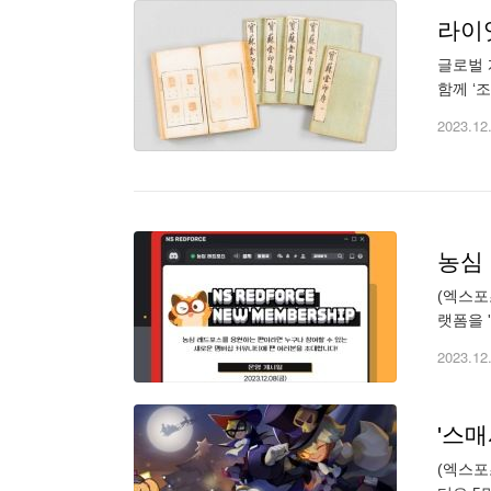
라이
글로벌 
함께 ‘
병풍(宗
2023.12
농심 
(엑스포
랫폼을 
에는 '
2023.12
'스
(엑스포