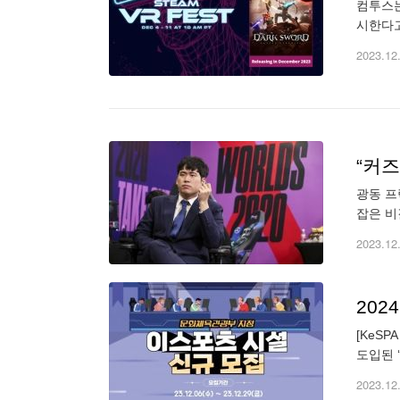
컴투스는
시한다고
액션 R
2023.12
“커
광동 프
잡은 비
입을 고
2023.12
202
[KeS
도입된 
관한 법
2023.12