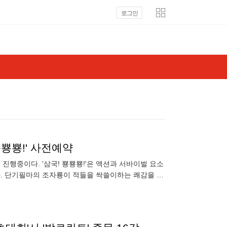
로그인
뿅뿅!' 사전예약
을 진행중이다. '삼국! 뿅뿅뿅!'은 액션과 서바이벌 요소
. 단기필마의 조자룡이 적들을 싹쓸이하는 쾌감을 느
 조작하면서 극