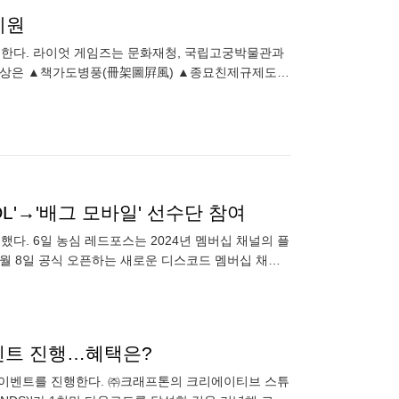
지원
한다. 라이엇 게임즈는 문화재청, 국립고궁박물관과
제 대상은 ▲책가도병풍(冊架圖屛風) ▲종묘친제규제도설
도병풍은 여러 서책, 방안
L'→'배그 모바일' 선수단 참여
했다. 6일 농심 레드포스는 2024년 멤버십 채널의 플
2월 8일 공식 오픈하는 새로운 디스코드 멤버십 채널
또한
이벤트 진행…혜택은?
스 이벤트를 진행한다. ㈜크래프톤의 크리에이티브 스튜