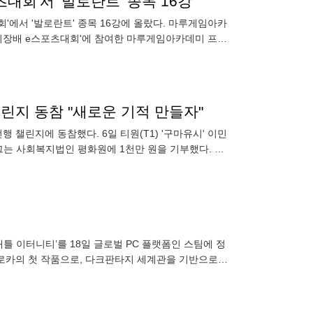
회'서 '발로란트' 종목 16강
에서 '발로란트' 종목 16강에 올랐다. 마루게임아카
제천시장배 e스포츠대회'에 참여한 마루게임아카데미 프로
양한 게이머
챌린지 동참 "새로운 기적 만들자"
행 챌린지에 동참했다. 6일 티원(T1) '구마유시' 이민
그는 사회복지법인 평화원에 1천만 원을 기부했다. 구
이러한 의
틀 이터니티’를 18일 글로벌 PC 플랫폼인 스팀에 정
스로카의 첫 작품으로, 다크판타지 세계관을 기반으로
·활쏘기 등 마치