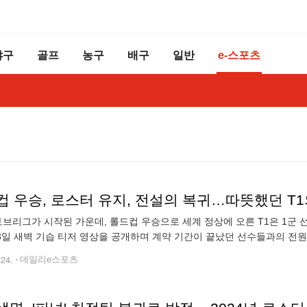
야구
골프
농구
배구
일반
e-스포츠
컵 우승, 로스터 유지, 전설의 복귀…따뜻했던 T1
스토브리그가 시작된 가운데, 롤드컵 우승으로 세계 정상에 오른 T1은 1군
23일 새벽 기습 티저 영상을 공개하며 계약 기간이 끝났던 선수들과의 전원
소식을 공식적으로 알렸다. 이에 더해 감독 대행 역할로 팀의 우승을 이끌
.24.
데일리e스포츠