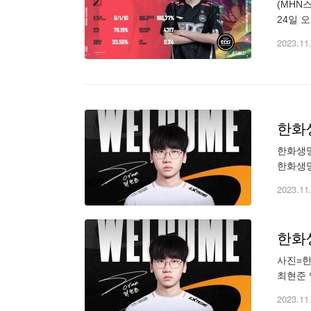
(MHN
24일 오
EDG가
2023.11
한화생
한화생명
한화생명
터엔 '
2023.11
한화생
사진=한
최현준 
준비에 
2023.11