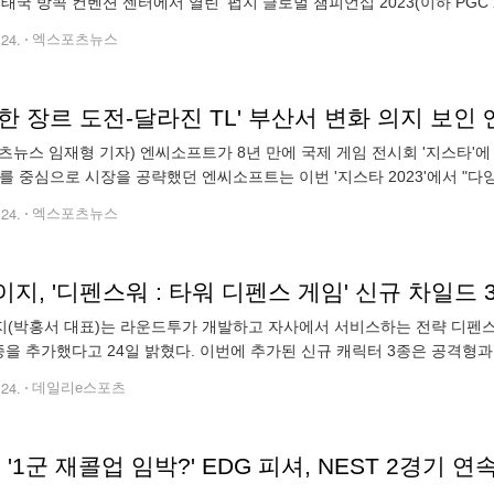
 태국 방콕 컨벤션 센터에서 열린 '펍지 글로벌 챔피언십 2023(이하 PGC 20
)을 확보하면서 2위(총점 58점, 32킬)까지 반등했다. 3위
.24.
엑스포츠뉴스
한 장르 도전-달라진 TL' 부산서 변화 의지 보인 엔
츠뉴스 임재형 기자) 엔씨소프트가 8년 만에 국제 게임 전시회 '지스타'에
'를 중심으로 시장을 공략했던 엔씨소프트는 이번 '지스타 2023'에서 "다
 시연 작품인 'LLL' '배틀크러쉬' '프로젝트 BSS'는 각각 오픈월
.24.
엑스포츠뉴스
지, '디펜스워 : 타워 디펜스 게임' 신규 차일드
(박홍서 대표)는 라운드투가 개발하고 자사에서 서비스하는 전략 디펜스 모
종을 추가했다고 24일 밝혔다. 이번에 추가된 신규 캐릭터 3종은 공격형과 
'달리아'로부터 탄생한 고대 등급의 공격형 차일드 '비류하는 제거티'는 소
.24.
데일리e스포츠
L] '1군 재콜업 임박?' EDG 피셔, NEST 2경기 연