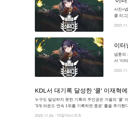
'이터
사진=넵
쿨 리그
선을 거
2023.11
이터널
넵튠의 
서 '이
며, 예
2023.11
KDL서 대기록 달성한 '쿨' 이재혁
누구도 달성하지 못한 기록의 주인공은 가을의 '쿨' 이
'3개 라운드 연속 1위를 기록하면 종료' 룰을 추가했
2023.11.24.
데일리e스포츠