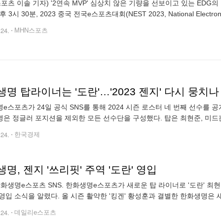
스포츠 이솔 기자) '2연속 MVP' 심상치 않은 기량을 선보이고 있는 EDG
후 3시 30분, 2023 중국 전국e스포츠대회(NEST 2023, National Electron
 WBG를 꺾고 대회 두
.24.
MHN스포츠
명 탑라이너는 '도란'…'2023 젠지' 다시 뭉치나
e스포츠가 24일 공식 SNS를 통해 2024 시즌 로스터 네 번째 선수를 
은 정글러 포지션을 제외한 모든 선수단을 구성했다. 탑은 최현준, 미드는 '
딜라이트' 유환중이 함께한다. 최현준은 지난 2022 시즌부터 젠지 e스포
.24.
한국경제
명, 젠지 '쓰리핏' 주역 '도란' 영입
화생명e스포츠 SNS. 한화생명e스포츠가 새로운 탑 라이너로 '도란' 최현
영입 소식을 알렸다. 올 시즌 활약한 '킹겐' 황성훈과 결별한 한화생명은
박차를 가하고 있다. 올해 LCK 스프링과 서머를 우승하며 최고의 한 해를
.24.
데일리e스포츠