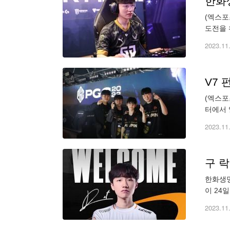
한화생
(엑스포
도전을 
실력을 
2023.11
V7 
(엑스포
터에서 
합 53
2023.11
구 락
한화생명
이 24
됐다. 
2023.11