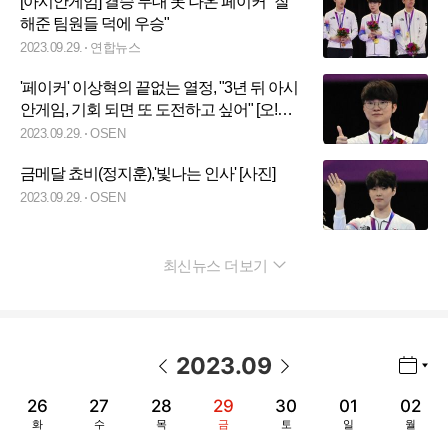
[아시안게임] 결승 무대 못 나온 페이커 "잘
해준 팀원들 덕에 우승"
2023.09.29.
연합뉴스
'페이커' 이상혁의 끝없는 열정, "3년 뒤 아시
안게임, 기회 되면 또 도전하고 싶어" [오!쎈
인터뷰]
2023.09.29.
OSEN
금메달 쵸비(정지훈),'빛나는 인사' [사진]
2023.09.29.
OSEN
최신뉴스 더보기
펼치기
2023
.
09
년월 선택 열기/닫기
이전 날짜
다음 날짜
26
27
28
29
30
01
02
화
수
목
금
토
일
월