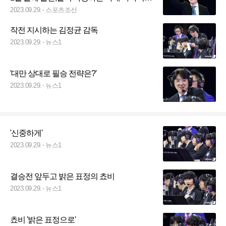
해주고 싶다"[항저우현장]
2023.09.29.
스포츠조선
작전 지시하는 김정균 감독
2023.09.29.
뉴스1
'대만 상대로 필승 전략은?'
2023.09.29.
뉴스1
'신중하게'
2023.09.29.
뉴스1
결승전 앞두고 밝은 표정의 쵸비
2023.09.29.
뉴스1
쵸비 '밝은 표정으로'