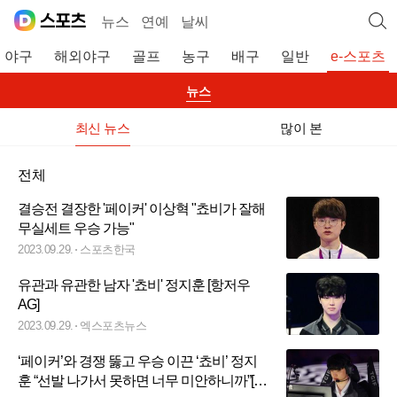
뉴스
연예
날씨
야구
해외야구
골프
농구
배구
일반
e-스포츠
뉴스
최신 뉴스
많이 본
전체
결승전 결장한 '페이커' 이상혁 "쵸비가 잘해
무실세트 우승 가능"
2023.09.29.
스포츠한국
유관과 유관한 남자 '쵸비' 정지훈 [항저우
AG]
2023.09.29.
엑스포츠뉴스
‘페이커’와 경쟁 뚫고 우승 이끈 ‘쵸비’ 정지
훈 “선발 나가서 못하면 너무 미안하니까”[일