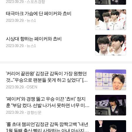
문일답]
2023.09.29.
스포츠경향
태극마크 가슴에 단 페이커와 쵸비
2023.09.29.
뉴스1
시상대 향하는 페이커와 쵸비
2023.09.29.
뉴스1
'커리어 끝판왕' 김정균 감독이 가장 원했던
것..."우승으로 팬분들 웃게 하고 싶었다" [오!
쎈 인터뷰]
2023.09.29.
OSEN
‘페이커’와 경쟁 뚫고 우승 이끈 ‘쵸비’ 정지
훈 “부담 컸다. 선발 나가서 못하면 너무 미안
하니까”[일문일답]
2023.09.29.
경향신문
'롤 초대 챔피언'김정균 감독 깜짝고백 "내년
1월 둘째 출산,빨리 사랑하는 아내 마사지