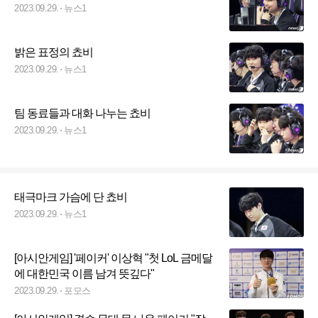
2023.09.29.
뉴스1
밝은 표정의 쵸비
2023.09.29.
뉴스1
팀 동료들과 대화 나누는 쵸비
2023.09.29.
뉴스1
태극마크 가슴에 단 쵸비
2023.09.29.
뉴스1
[아시안게임] '페이커' 이상혁 "첫 LoL 금메달
에 대한민국 이름 남겨 뜻깊다"
2023.09.29.
포모스