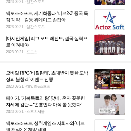
2023.09.21.
일간스포츠
액토즈소프트, 세기화통과 ‘미르2·3’ 중국 독
점 계약…갈등 위메이드 손잡아
2023.09.21.
일간스포츠
[아시안게임] 리그 오브 레전드, 결국 실력으
로 이겨내야
2023.09.21.
포모스
모바일 RPG '비질란테', '초대받지 못한 도박
장의 불청객' 이벤트 진행
2023.09.21.
데일리e스포츠
페이커, ‘거북목들의 왕’ 맞네.. 혼자 꼿꼿한
자세에 감탄→“손흥민과 아직 롤 못했다”
2023.09.21.
스포츠서울
액토즈소프트, 셩취게임즈 자회사와 '미르
의 전설2, 3' 계약 체결