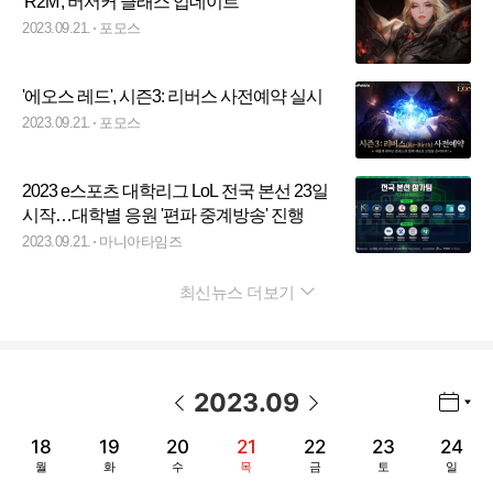
'R2M', 버서커 클래스 업데이트
2023.09.21.
포모스
'에오스 레드', 시즌3: 리버스 사전예약 실시
2023.09.21.
포모스
2023 e스포츠 대학리그 LoL 전국 본선 23일
시작…대학별 응원 '편파 중계방송' 진행
2023.09.21.
마니아타임즈
최신뉴스 더보기
펼치기
2023
.
09
년월 선택 열기/닫기
이전 날짜
다음 날짜
18
19
20
21
22
23
24
월
화
수
목
금
토
일