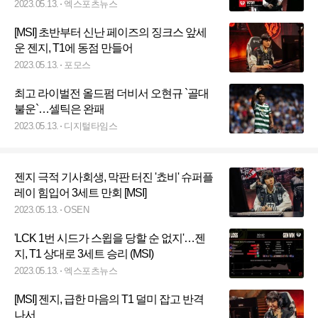
2023.05.13.
엑스포츠뉴스
[MSI] 초반부터 신난 페이즈의 징크스 앞세
운 젠지, T1에 동점 만들어
2023.05.13.
포모스
최고 라이벌전 올드펌 더비서 오현규 `골대
불운`…셀틱은 완패
2023.05.13.
디지털타임스
젠지 극적 기사회생, 막판 터진 '쵸비' 슈퍼플
레이 힘입어 3세트 만회 [MSI]
2023.05.13.
OSEN
'LCK 1번 시드가 스윕을 당할 순 없지'…젠
지, T1 상대로 3세트 승리 (MSI)
2023.05.13.
엑스포츠뉴스
[MSI] 젠지, 급한 마음의 T1 덜미 잡고 반격
나서