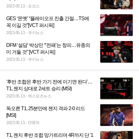
2023.05.13.
포모스
GES ‘몬옛’ “플레이오프 진출 간절…TS에
꼭 이길 것”[VCT 퍼시픽]
2023.05.13.
쿠키뉴스
DFM ‘설담’ 박상민 “‘전패’는 창피…유종의
미 거둘 것” [VCT 퍼시픽]
2023.05.13.
쿠키뉴스
'후반 조합은 후반 가기 전에 이기면 된다'…
T1, 젠지 상대로 2세트 승리 (MSI)
2023.05.13.
엑스포츠뉴스
독오른 T1, 25분만에 젠지 격파 2-0 리드
[MSI]
2023.05.13.
OSEN
T1, 젠지 후반 조합 망가트리며 4R까지 단 '1