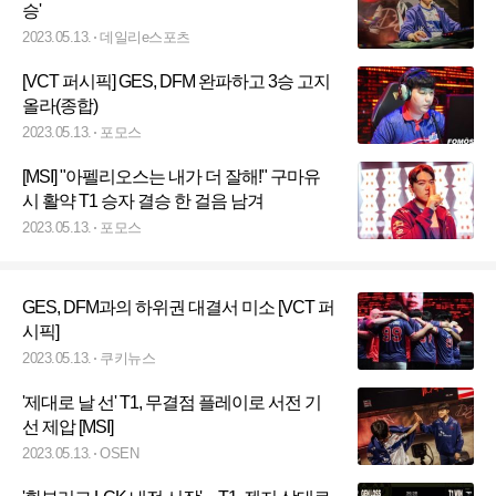
승'
2023.05.13.
데일리e스포츠
[VCT 퍼시픽] GES, DFM 완파하고 3승 고지
올라(종합)
2023.05.13.
포모스
[MSI] "아펠리오스는 내가 더 잘해!" 구마유
시 활약 T1 승자 결승 한 걸음 남겨
2023.05.13.
포모스
GES, DFM과의 하위권 대결서 미소 [VCT 퍼
시픽]
2023.05.13.
쿠키뉴스
'제대로 날 선' T1, 무결점 플레이로 서전 기
선 제압 [MSI]
2023.05.13.
OSEN