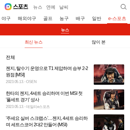
뉴스
연예
날씨
야구
해외야구
골프
농구
배구
일반
e-스포츠
뉴스
최신 뉴스
많이 본
전체
젠지, 탈수기 운영으로 T1 제압하며 승부 2-2
원점 [MSI]
2023.05.13.
OSEN
한타의 젠지, 4세트 승리하며 이번 MSI 첫
'풀세트 경기' 성사
2023.05.13.
데일리e스포츠
'주세요 실버 스크랩스'…젠지, 4세트 승리하
며 세트스코어 2대2 만들어 (MSI)