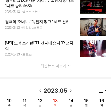
'황부리그 LCK 내전 시작'…T1, 젠지 상대로
1세트 승리 (MSI)
2023.05.13.
엑스포츠뉴스
철벽의 '오너'!…T1, 젠지 꺾고 1세트 선취
2023.05.13.
데일리e스포츠
[MSI] '오너 쓰리런!' T1, 젠지에 승자2R 선취
점
2023.05.13.
포모스
최신뉴스 더보기
펼치기
2023
.
05
년월 선택 열기/닫기
이전 날짜
다음 날짜
10
11
12
13
14
15
16
수
목
금
토
일
월
화