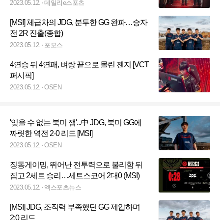
2023.05.12.
데일리e스포츠
[MSI] 체급차의 JDG, 분투한 GG 완파…승자
전 2R 진출(종합)
2023.05.12.
포모스
4연승 뒤 4연패, 벼랑 끝으로 몰린 젠지 [VCT
퍼시픽]
2023.05.12.
OSEN
'잊을 수 없는 북미 잼'...中 JDG, 북미 GG에
짜릿한 역전 2-0 리드 [MSI]
2023.05.12.
OSEN
징동게이밍, 뛰어난 전투력으로 불리함 뒤
집고 2세트 승리…세트스코어 2대0 (MSI)
2023.05.12.
엑스포츠뉴스
[MSI] JDG, 조직력 부족했던 GG 제압하며
2:0 리드