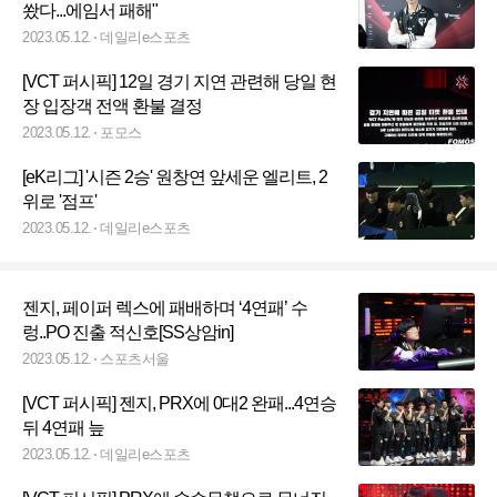
쐈다...에임서 패해"
2023.05.12.
데일리e스포츠
[VCT 퍼시픽] 12일 경기 지연 관련해 당일 현
장 입장객 전액 환불 결정
2023.05.12.
포모스
[eK리그] '시즌 2승' 원창연 앞세운 엘리트, 2
위로 '점프'
2023.05.12.
데일리e스포츠
젠지, 페이퍼 렉스에 패배하며 ‘4연패’ 수
렁..PO 진출 적신호[SS상암in]
2023.05.12.
스포츠서울
[VCT 퍼시픽] 젠지, PRX에 0대2 완패...4연승
뒤 4연패 늪
2023.05.12.
데일리e스포츠