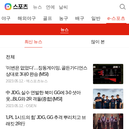
뉴스
연예
날씨
야구
해외야구
골프
농구
배구
일반
e-스포츠
뉴스
최신 뉴스
많이 본
전체
'이변은 없었다'…징동게이밍, 골든가디언스
상대로 3대0 완승 (MSI)
2023.05.12.
엑스포츠뉴스
中 JDG, 실수 연발한 북미 GG에 3-0 셧아
웃...BLG와 2R 격돌(종합) [MSI]
2023.05.12.
OSEN
'LPL 1시드의 힘' JDG, GG 추격 뿌리치고 브
래킷 2R行