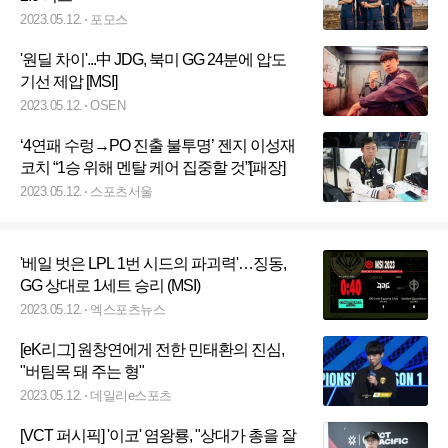
2023.05.12.
포모스
'원딜 차이'...中 JDG, 북미 GG 24분에 압도
기선 제압 [MSI]
2023.05.12.
OSEN
‘4연패 수렁→PO 진출 불투명’ 젠지 이성재
코치 “1승 위해 멘탈 케어 집중할 것”[패장]
2023.05.12.
스포츠서울
'베일 벗은 LPL 1번 시드의 파괴력'…징동,
GG 상대로 1세트 승리 (MSI)
2023.05.12.
엑스포츠뉴스
[eK리그] 원창연에게 전한 민태환의 진심,
"버팀목 돼 주는 형"
2023.05.12.
데일리e스포츠
[VCT 퍼시픽] '이코' 염왕룡, "상대가 총을 잘