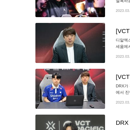
설욕하겠
(PO)
2023.03
[VC
디알엑스
세움에서
기 후 
2023.03
[VC
DRX가
에서 진
승리를 
2023.03
DRX