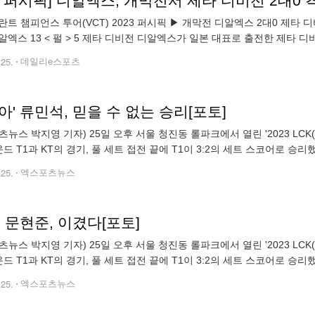
T 퍼시픽] 디알엑스, 개막전서 제타 디비전 2대0 
란트 챔피언스 투어(VCT) 2023 퍼시픽 ▶ 개막전 디알엑스 2대0 제타 디비
알엑스 13 < 펄 > 5 제타 디비전 디알엑스가 일본 대표로 출전한 제타 
는 25일 오후 서울 상암 아프리카 콜로세움에서 열린 발로란트 챔피
.25.
데일리e스포츠
아' 류민석, 믿을 수 없는 승리[포토]
츠뉴스 박지영 기자) 25일 오후 서울 청진동 롤파크에서 열린 '2023 LC
운드 T1과 KT의 경기, 풀 세트 접전 끝에 T1이 3:2의 세트 스코어로 승리
. 박지영 기자 jypark@xportsnews.com
.25.
엑스포츠뉴스
' 문현준, 이겼다[포토]
츠뉴스 박지영 기자) 25일 오후 서울 청진동 롤파크에서 열린 '2023 LC
운드 T1과 KT의 경기, 풀 세트 접전 끝에 T1이 3:2의 세트 스코어로 승리했
자 jypark@xportsnews.com
.25.
엑스포츠뉴스