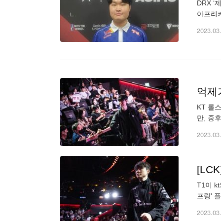
DRX 
아프리카
코어 2
2023.03
억제
KT 롤
만, 중
언스 코
2023.03
[LC
T1이 
프링' 
터뷰다.
2023.03