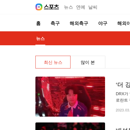
뉴스
연예
날씨
홈
축구
해외축구
야구
해외
뉴스
최신 뉴스
많이 본
‘더 
DRX가
로란트 
사된 두
2023.03