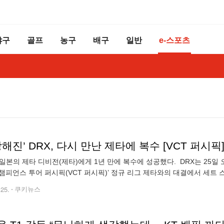
야구
골프
농구
배구
일반
e-스포츠
강해진’ DRX, 다시 만난 제타에 복수 [VCT 퍼시픽
 일본의 제타 디비전(제타)에게 1년 만에 복수에 성공했다. DRX는 25일 
챔피언스 투어 퍼시픽(VCT 퍼시픽)’ 정규 리그 제타와의 대결에서 세트 
 팀의 대결은 경기 전부터 많은 이들의 주목을 받았다. 이번 VCT 퍼시
.25.
쿠키뉴스