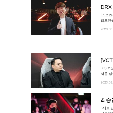
DRX
[스포츠
압도했을
며 만족
2023.03
[VC
'XQQ
서울 상
야마 히
2023.03
최승민
5세트 