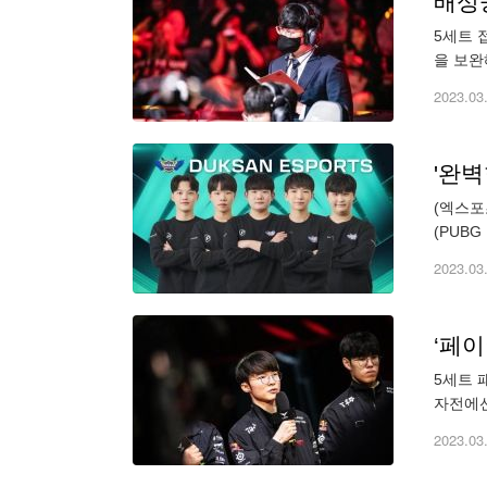
배성웅
5세트 
을 보완
플레이오
2023.03
'완벽
(엑스포
(PUBG
배틀그라
2023.03
‘페이
5세트 
자전에선
링 스플
2023.03