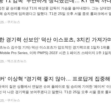
 T1 감독 “무난하게 생각했는데… KT 밴픽 까다롭
접전 끝 승리를 따낸 T1의 배성웅 감독이 가슴을 쓸어내렸다. 그는 상대
해 승자전에 임하겠다고 말했다. T1은 25일 오후 서울 종로 롤파크에서 열린 
프(PO) 2라운드 KT 롤스터와 맞대결에서 세트 스코어 3대 2로 승
.25.
쿠키뉴스
한 경기력 선보인' 덕산 이스포츠, 3치킨 가져가며 1
츠뉴스 김수정 기자) 덕산 이스포츠가 압도적인 경기력으로 1일차 1위를 
 Mobile Pro Series, 이하 PMPS) 2023' 시즌 1 페이즈 스테이지 1주
운드 모바일의 국내 최강 팀을 가리는 프로 리그로, 총
.25.
엑스포츠뉴스
커’ 이상혁 “경기력 좋지 않아… 프로답게 집중해 이
패색이 짙은 상황에서 연달은 슈퍼 플레이로 팀 승리에 기여한 ‘페이커’ 이상
 더 나은 경기력을 보여주겠다고 말했다. T1은 25일 오후 서울 종로 롤파크에
릿 플레이오프(PO) 2라운드 KT 롤스터와 맞대결에서 세트 스코어
.25.
쿠키뉴스