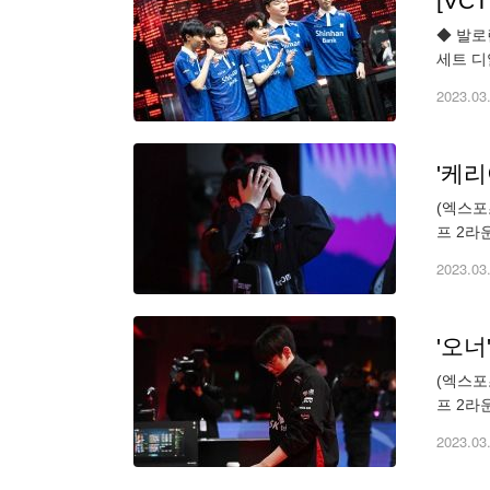
[VC
◆ 발로
세트 디
디알엑스
2023.03
'케리
(엑스포
프 2라
하고 있다
2023.03
'오너
(엑스포
프 2라
박지영 기
2023.03