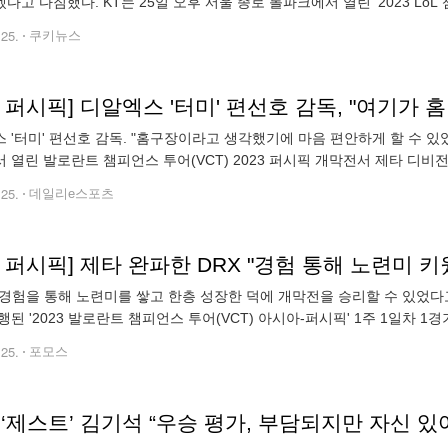
다고 다짐했다. KT는 25일 오후 서울 종로 롤파크에서 열린 ‘2023 Lo
 2라운드 T1과의 맞대결에서 세트 스코어 2대 3으로 패했다. T1이
.25.
쿠키뉴스
T 퍼시픽] 디알엑스 '터미' 편선호 감독, "여기가
 '터미' 편선호 감독. "홈구장이라고 생각했기에 마음 편안하게 할 수 있
 열린 발로란트 챔피언스 투어(VCT) 2023 퍼시픽 개막전서 제타 디비전
인터뷰서 "지난 해 중요한 경기서 패했는데 당시 제타가 엄청 드라마를 쓰
.25.
데일리e스포츠
T 퍼시픽] 제타 완파한 DRX "경험 통해 노련미 
 경험을 통해 노련미를 쌓고 한층 성장한 덕에 개막전을 승리할 수 있었다
행된 '2023 발로란트 챔피언스 투어(VCT) 아시아-퍼시픽' 1주 1일차 1
거두며 개막전의 주인공으로 우뚝 섰다. 아래는 '터미' 편선호 감독과 '
.25.
포모스
 ‘제스트’ 김기석 “우승 평가, 부담되지만 자신 있어