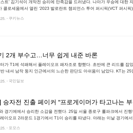
‘제스트’ 김기석이 개막전 승리에 만족감을 드러냈다. 나아가 우승에 대한 자
 콜로세움에서 열린 ‘2023 발로란트 챔피언스 투어 퍼시픽(VCT 퍼시픽)
대 0으로 승리했다. 경기 후 쿠키뉴스와 만난 김기석은 “개막전 첫 경기
.25.
쿠키뉴스
기 2개 부수고…너무 쉽게 내준 바론
스터가 T1에 석패해서 플레이오프 패자조로 향했다. 초반에 큰 리드를 잡
후반 내셔 남작 둥지 인근에서의 느슨한 판단도 아쉬움이 남았다. KT는 25일 
리아(LCK)’ 스프링 시즌 플레이오프 2라운드 경기에서 T1에 2대 3으로
.25.
국민일보
K] 승자전 진출 페이커 "프로게이머가 타고나는 부
kt와 경기에에서 승리한 소감을 전했다. 25일 서울 종로구 롤파크에서 진행된
플레이오프 2라운드 1경기에서 T1이 승리를 따냈다. 아래는 이날 경기에서 
 경기에서 승리한 소감은 배성웅 감독: 진땀승을 했는데 승자전에 갔
.25.
포모스