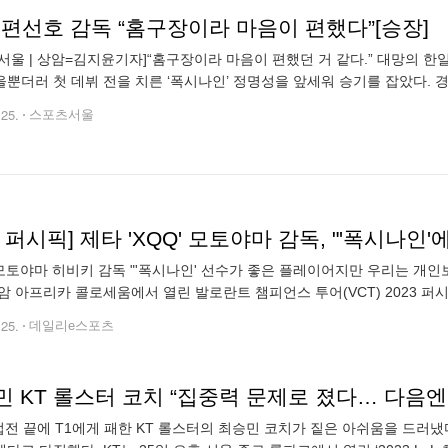
 편선호 감독 “홈구장이라 마음이 편했다”[승장]
서울 | 상암=김지윤기자]“홈구장이라 마음이 편했던 거 같다.” 대망의 한
뿐더러 첫 데뷔 전을 치른 ‘폭시나인’ 정명성을 앞세워 승기를 잡았다. 경
감을 드러냈다. DRX는 25일 서울 마포구 상암 아프리카 콜로세움에서 
.25.
스포츠서울
T 퍼시픽] 제타 'XQQ' 모토야마 감독, "'폭시나인
' 모토야마 히비키 감독 "'폭시나인' 선수가 좋은 플레이어지만 우리는 개인
암 아프리카 콜로세움에서 열린 발로란트 챔피언스 투어(VCT) 2023 퍼시
비키 감독은 경기 후 인터뷰서 "'어센션'에서 열린 1세트 초반에는 우리들
.25.
데일리e스포츠
 KT 롤스터 코치 “집중력 문제로 졌다… 다음엔 이
접전 끝에 T1에게 패한 KT 롤스터의 최승민 코치가 짙은 아쉬움을 드러