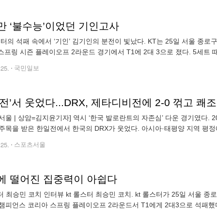
만 ‘불수능’이었던 기인고사
스터의 석패 속에서 ‘기인’ 김기인의 분전이 빛났다. KT는 25일 서울 종로구 
)’ 스프링 시즌 플레이오프 2라운드 경기에서 T1에 2대 3으로 졌다. 5세트
싸움에서 밀려 넥서스를 내줬다. 한 끗 차이로 승패가 갈려 T1
.25.
국민일보
전’서 웃었다...DRX, 제타디비전에 2-0 꺾고 쾌조
서울 | 상암=김지윤기자] 역시 ‘한국 발로란트의 자존심’ 다운 경기였다. 20
주목을 받은 한일전에서 한국의 DRX가 웃었다. 아시아·태평양 지역 평정에
서울 마포구 상암 아프리카 콜로세움에서 진행된 2023 ‘VCT 퍼시
.25.
스포츠서울
에 떨어진 집중력이 아쉽다
스터 최승민 코치 인터뷰 kt 롤스터 최승민 코치. kt 롤스터가 25일 서울 
챔피언스 코리아 스프링 플레이오프 2라운드서 T1에게 2대3으로 석패했다
1을 넘지 못하고 패자조로 향하게 됐다. 경기 후 인터뷰에 나선 최승민 코