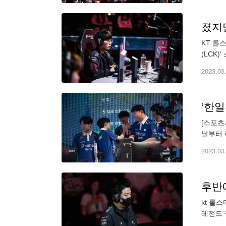
졌지
KT 롤
(LCK
드래곤 
2023.03
‘한일
[스포츠
날부터 
25일 
2023.03
후반
kt 롤
레전드 
결국 T