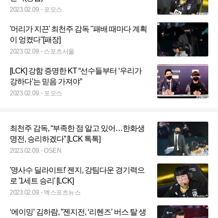
2023.02.09.
포모스
'머리가 지끈' 최천주 감독 "패배 때마다 계획
이 엉켰다"[패장]
2023.02.09.
스포츠서울
[LCK] 강함 증명한 KT “선수들부터 ‘우리가
강하다’는 믿음 가져야”
2023.02.09.
포모스
최천주 감독, “부족한 점 알고 있어…한화생
명전, 승리하겠다” [LCK 톡톡]
2023.02.09.
OSEN
'명사수 딜라이트!' 젠지, 강팀다운 경기력으
로 '1세트 승리' [LCK]
2023.02.09.
엑스포츠뉴스
‘에이밍’ 김하람, ”젠지전, ‘리헨즈’ 버스 탈 생