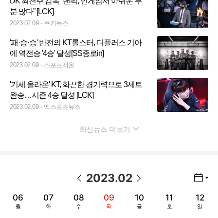
DK 최천주 감독 “밴픽, 인게임서 아쉬운 부
분 많다” [LCK]
2023.02.09.
쿠키뉴스
'패·승·승' 반전의 KT롤스터, 디플러스 기아
에 역전승 '4승' 달성[SS종로in]
2023.02.09.
스포츠서울
'기세 올라온' KT, 화끈한 경기력으로 3세트
완승…시즌 4승 달성 [LCK]
2023.02.09.
엑스포츠뉴스
최신뉴스 더보기
펼치기
2023
.
02
년월 선택 열기/닫기
이전 날짜
다음 날짜
06
07
08
09
10
11
12
월
화
수
목
금
토
일