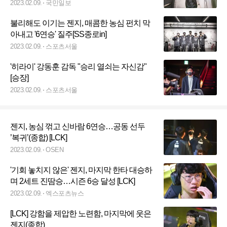
2023.02.09.
국민일보
불리해도 이기는 젠지, 매콤한 농심 펀치 막
아내고 '6연승' 질주[SS종로in]
2023.02.09.
스포츠서울
'히라이' 강동훈 감독 "승리 열쇠는 자신감"
[승장]
2023.02.09.
스포츠서울
젠지, 농심 꺾고 신바람 6연승…공동 선두
’복귀’(종합) [LCK]
2023.02.09.
OSEN
'기회 놓치지 않은' 젠지, 마지막 한타 대승하
며 2세트 진땀승…시즌 6승 달성 [LCK]
2023.02.09.
엑스포츠뉴스
[LCK] 강함을 제압한 노련함, 마지막에 웃은
젠지(종합)