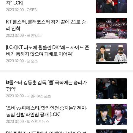
각” [LCK]
2023.02.09.
OSEN
KT 롤스터, 롤러코스터 경기 끝에 2:1로 승
리 안착
2023.02.09.
국민일보
[LCK] KT 파도에 휩쓸린 DK “레드 사이드 준
비가 통하지 않으며 패배로 이어져“
2023.02.09.
포모스
kt롤스터 강동훈 감독, '콜' 극복에는 승리가
'명약'
2023.02.09.
데일리e스포츠
'쵸비 vs 피에스타, 맞라인전 승자는?' 젠지-
농심 선발 라인업 공개 [LCK]
2023.02.09.
엑스포츠뉴스