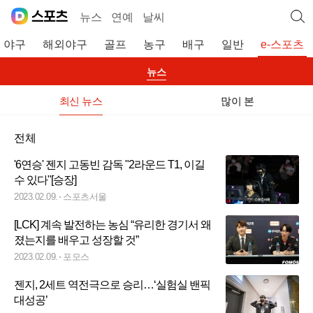
뉴스
연예
날씨
야구
해외야구
골프
농구
배구
일반
e-스포츠
뉴스
최신 뉴스
많이 본
전체
'6연승' 젠지 고동빈 감독 "2라운드 T1, 이길
수 있다"[승장]
2023.02.09.
스포츠서울
[LCK] 계속 발전하는 농심 “유리한 경기서 왜
졌는지를 배우고 성장할 것”
2023.02.09.
포모스
젠지, 2세트 역전극으로 승리…‘실험실 밴픽
대성공’