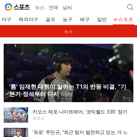
뉴스
연예
날씨
야구
해외야구
골프
농구
배구
일반
e-스포츠
뉴스
'톰' 임재현 대행이 말하는 T1의 반등 비결, "기
본기·정석부터 다시
OSEN
카오스 제로 나이트메어, '코믹월드 335' 참가
포모스
'듀로' 주민규, "최근 팀이 발전하고 있는 거 느