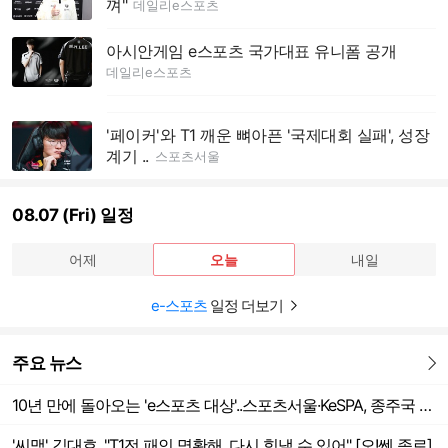
껴"
데일리e스포츠
아시안게임 e스포츠 국가대표 유니폼 공개
데일리e스포츠
'페이커'와 T1 깨운 뼈아픈 '국제대회 실패', 성장
계기 ..
스포츠서울
08.07 (Fri) 일정
어제
오늘
내일
e-스포츠
일정 더보기
주요 뉴스
더보기
10년 만에 돌아오는 'e스포츠 대상'..스포츠서울·KeSPA, 종주국 새 역사 쓴다 [SS시선집중]
'씨맥' 김대호, "T1전 패인 명확해, 다시 힘낼 수 있어" [오!쎈 종로]