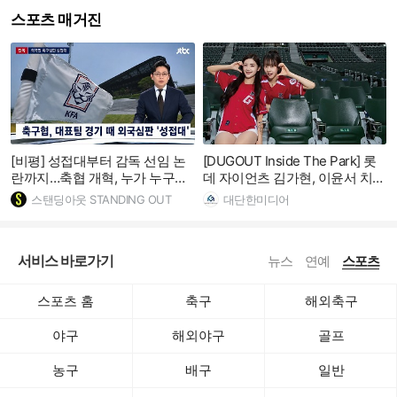
스포츠 매거진
[비평] 성접대부터 감독 선임 논
[DUGOUT Inside The Park] 롯
란까지…축협 개혁, 누가 누구를
데 자이언츠 김가현, 이윤서 치어
하나
리더
스탠딩아웃 STANDING OUT
대단한미디어
서비스 바로가기
뉴스
연예
스포츠
스포츠 홈
축구
해외축구
야구
해외야구
골프
농구
배구
일반