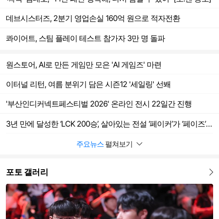
데브시스터즈, 2분기 영업손실 160억 원으로 적자전환
콰이어트, 스팀 플레이 테스트 참가자 3만 명 돌파
원스토어, AI로 만든 게임만 모은 'AI 게임즈' 마련
이터널 리턴, 여름 분위기 담은 시즌12 '세일링' 선봬
'부산인디커넥트페스티벌 2026' 온라인 전시 22일간 진행
3년 만에 달성한 ‘LCK 200승’, 살아있는 전설 ‘페이커’가 ‘페이즈’에게 전하는 ‘메시지’ [SS시선집중]
주요뉴스
펼쳐보기
포토 갤러리
더보기