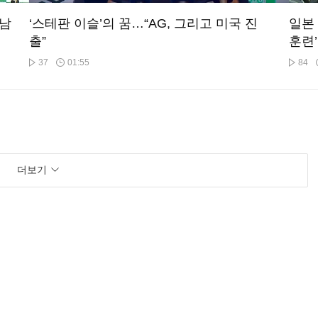
 남
‘스테판 이슬’의 꿈…“AG, 그리고 미국 진
일본 
출”
훈련
37
01:55
84
더보기
우
‘도전 아이콘’ 이현중 “아시안게임 전승 우
 성
승!”
60
01:53