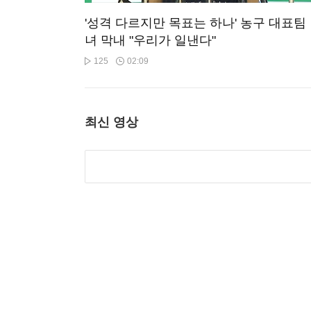
'성격 다르지만 목표는 하나' 농구 대표팀
녀 막내 "우리가 일낸다"
125
02:09
최신 영상
[스포츠머그] "현중이 형 보면서 많이 배
고 있어요"…'대표팀 막내' 에디 다니엘의
장일기
22
03:04