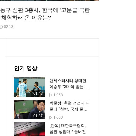
농구 심판 3총사, 한국에 ‘고문급 극한
’ 체험하러 온 이유는?
02:13
인기 영상
맨체스터시티 상대한
이승우 "300억 받는 선
수랑 같겠어요?"
01:43
1,958
박문성, 축협 성접대 파
문에 "천박, 국제 문제
비화될 수도"
01:37
1,060
[단독] 대한축구협회,
심판 성접대 / 풀버전