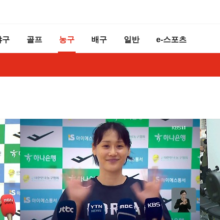
야구
골프
농구
배구
일반
e-스포츠