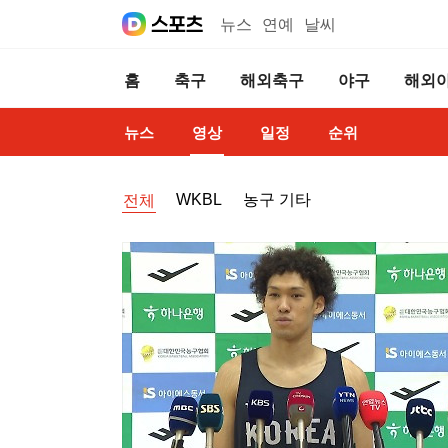
뉴스
연예
날씨
홈
축구
해외축구
야구
해외
뉴스
영상
일정
순위
WKBL
농구 기타
전체