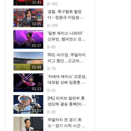
12:41
382
경찰, 축구협회 털었
다‥정몽규·이임생 압
색 대상
02:05
199
'일본 에이스 나와라!'
신유빈, 챔피언스 요코
하마 8강 진출 [스포타
01:37
85
임#뉴스]
50도 야구장, 주말까지
리그 중단…고교야구·
골프도 곤혹
01:49
74
'차세대 에이스' 오준성,
대표팀 선배 임종훈 꺾
고 8강 진출 [스포타임
01:23
52
#뉴스]
[HL] 리커브 일반부 혼
성단체 결승 충북(이한
샘, 박수빈) vs 광주(이
04:51
28
승윤, 안산)
주말까지 전 경기 취
소‥경기 시작 시간 7