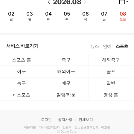
2026
.
08
02
03
04
05
06
07
08
일
월
화
수
목
금
오늘
서비스 바로가기
뉴스
연예
스포츠
스포츠 홈
축구
해외축구
야구
해외야구
골프
농구
배구
일반
e-스포츠
칼럼/카툰
영상 홈
로그인
공지사항
전체보기
이용약관
·
기사배열책임자 : 임광욱
·
청소년보호책임자 : 이호원
ⓒ Daum Corp.