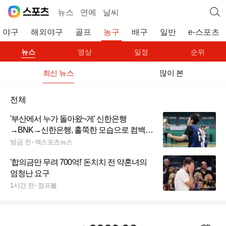
뉴스
연예
날씨
야구
해외야구
골프
농구
배구
일반
e-스포츠
뉴스
영상
일정
순위
최신 뉴스
많이 본
전체
'부산에서 누가 돌아왔~게' 신한은행
→BNK→신한은행, 홀쭉한 모습으로 컴백한
가드…"그렇게 많이 빠졌어요? 그 만큼 잘해
방금 전
엑스포츠뉴스
야 하는데"
'합의금만 무려 700억!' 돈치치 전 약혼녀의
엄청난 요구
1시간 전
점프볼
년월 선택 열기/닫기
이전 날짜
다음 날짜