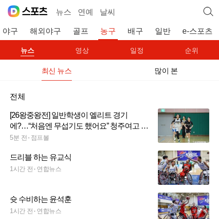
뉴스
연예
날씨
야구
해외야구
골프
농구
배구
일반
e-스포츠
뉴스
영상
일정
순위
최신 뉴스
많이 본
전체
[26왕중왕전] 일반학생이 엘리트 경기
에?…“처음엔 무섭기도 했어요” 청주여고 지
킨 두 1학년
5분 전
점프볼
드리블 하는 유교식
1시간 전
연합뉴스
슛 수비하는 윤석훈
1시간 전
연합뉴스