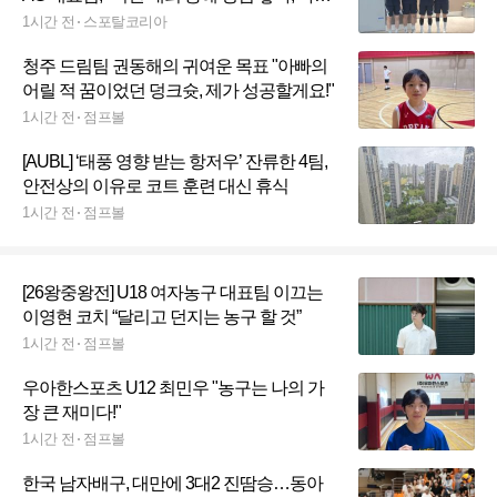
안게임에서 첫 메달 딸 것" 다짐
1시간 전
스포탈코리아
청주 드림팀 권동해의 귀여운 목표 "아빠의
어릴 적 꿈이었던 덩크슛, 제가 성공할게요!"
1시간 전
점프볼
[AUBL] ‘태풍 영향 받는 항저우’ 잔류한 4팀,
안전상의 이유로 코트 훈련 대신 휴식
1시간 전
점프볼
[26왕중왕전] U18 여자농구 대표팀 이끄는
이영현 코치 “달리고 던지는 농구 할 것”
1시간 전
점프볼
우아한스포츠 U12 최민우 "농구는 나의 가
장 큰 재미다!"
1시간 전
점프볼
한국 남자배구, 대만에 3대2 진땀승…동아