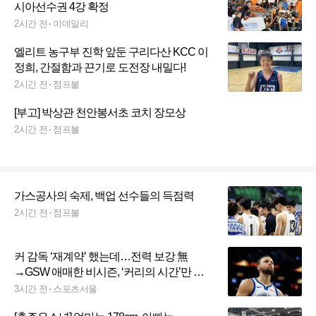
시아선수권 4강 확정
2시간 전
이데일리
엘리트 농구부 진학 앞둔 구리다산 KCC 이
정희, 간절함과 끈기로 도전장 내밀다!
2시간 전
점프볼
[부고] 박상관 천안봉서초 코치 장모상
2시간 전
점프볼
가스공사의 숙제, 백업 선수들의 득점력
2시간 전
점프볼
커 감독 ‘재계약’ 했는데…전력 보강 無
→GSW 애매한 비시즌, ‘커리의 시간’만 줄
어든다 [SS시선집중]
3시간 전
스포츠서울