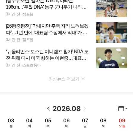
[충주유소년] 엄마는 178cm, 아빠는
196cm…'우월 DNA' 농구 꿈나무가 나타났
다
3시간 전
점프볼
[26왕중왕전] “막내지만 주축 자리 노려보겠
다”…1년 만에 ‘대표팀 주장에서 막내’가 된
김담희
3시간 전
점프볼
‘뉴올리언스·보스턴 미니캠프 참가’ NBA 도
전 위해 다시 미국 향하는 이현중…대표팀
은 AG 조별리그서 ‘한일전’
3시간 전
스포츠동아
최신뉴스 더보기
펼치기
2026
.
08
년월 선택 열기/닫기
이전 날짜
다음 날짜
03
04
05
06
07
08
09
월
화
수
목
금
토
오늘